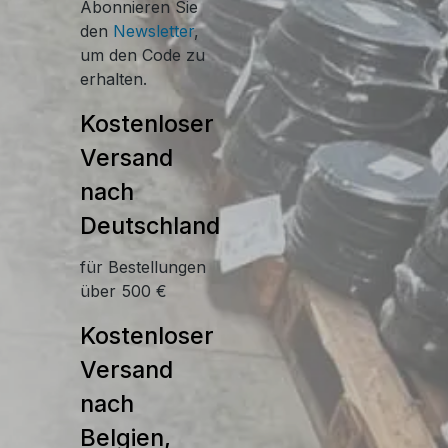
Abonnieren Sie
den
Newsletter
,
um den Code zu
erhalten.
Kostenloser
Versand
nach
Deutschland
für Bestellungen
über 500 €
Kostenloser
Versand
nach
Belgien,