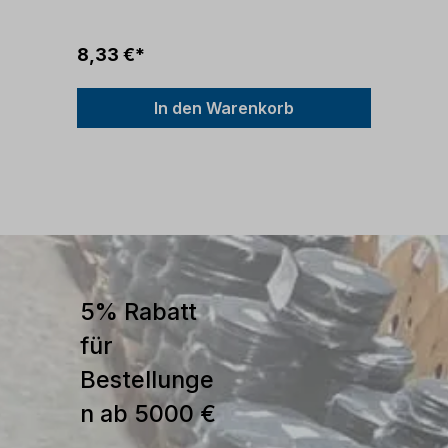
polig 400V CEE Stecker 16A / 32A / 63A 3-
polig 230VCEE Stecker Wechselrichter 16A /
32A / 63A 3-polig 230V
8,33 €*
In den Warenkorb
5% Rabatt
für
Bestellunge
n ab 5000 €