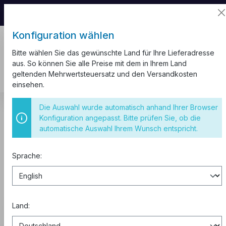
📦 Aufgrund unseres Umzugs kann es zu
Versandverzögerungen kommen.
Konfiguration wählen
Bitte wählen Sie das gewünschte Land für Ihre Lieferadresse
aus. So können Sie alle Preise mit dem in Ihrem Land
geltenden Mehrwertsteuersatz und den Versandkosten
einsehen.
CEE Steckdosen
IP67
Stecker Wechselrichter IP67
Die Auswahl wurde automatisch anhand Ihrer Browser
Konfiguration angepasst. Bitte prüfen Sie, ob die
Stecker Wechselrichter
automatische Auswahl Ihrem Wunsch entspricht.
IP67
Sprache:
Kaufen zu B2B-Preisen
0% MwSt. für Geschäftskunden
Land:
aus der EU.