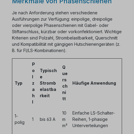
Merkmale von Phasenschienen
Je nach Anforderung stehen verschiedene
Ausführungen zur Verfügung: einpolige, dreipolige
oder vierpolige Phasenschienen mit Gabel- oder
Stiftanschluss, kürzbar oder vorkonfektioniert. Wichtige
Kriterien sind Polzahl, Strombelastbarkeit, Querschnitt
und Kompatibilität mit gängigen Hutschienengeräten (z.
B. für FI/LS-Kombinationen).
P
Q
o
Typisch
ue
l
e
rs
Typ
z
Stromb
Häufige Anwendung
ch
a
elastba
ni
h
rkeit
tt
l
10
Einfache LS-Schalter-
1-
1
bis 63 A
m
Reihen, 1-phasige
polig
m²
Unterverteilungen