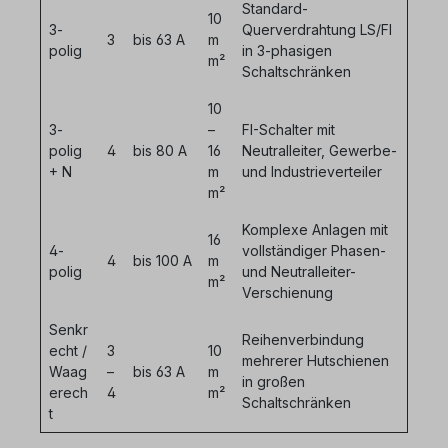
Standard-
10
3-
Querverdrahtung LS/FI
3
bis 63 A
m
polig
in 3-phasigen
m²
Schaltschränken
10
3-
–
FI-Schalter mit
polig
4
bis 80 A
16
Neutralleiter, Gewerbe-
+ N
m
und Industrieverteiler
m²
Komplexe Anlagen mit
16
4-
vollständiger Phasen-
4
bis 100 A
m
polig
und Neutralleiter-
m²
Verschienung
Senkr
Reihenverbindung
echt /
3
10
mehrerer Hutschienen
Waag
–
bis 63 A
m
in großen
erech
4
m²
Schaltschränken
t