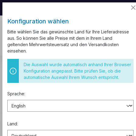
📦 Aufgrund unseres Umzugs kann es zu
Versandverzögerungen kommen.
Konfiguration wählen
Bitte wählen Sie das gewünschte Land für Ihre Lieferadresse
aus. So können Sie alle Preise mit dem in Ihrem Land
geltenden Mehrwertsteuersatz und den Versandkosten
einsehen.
Sicherungsautomaten
Phasenschienen
Die Auswahl wurde automatisch anhand Ihrer Browser
Konfiguration angepasst. Bitte prüfen Sie, ob die
Phasenschienen
automatische Auswahl Ihrem Wunsch entspricht.
Sprache:
Kaufen zu B2B-Preisen
0% MwSt. für Geschäftskunden
aus der EU.
Land:
Abonnieren Sie den Newsletter
, um