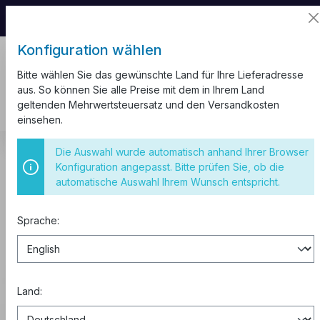
📦 Aufgrund unseres Umzugs kann es zu
Versandverzögerungen kommen.
Konfiguration wählen
Bitte wählen Sie das gewünschte Land für Ihre Lieferadresse
aus. So können Sie alle Preise mit dem in Ihrem Land
geltenden Mehrwertsteuersatz und den Versandkosten
einsehen.
Kabel und Leitungen
Aderleitung H07V-K
Die Auswahl wurde automatisch anhand Ihrer Browser
Aderendhülsen
Konfiguration angepasst. Bitte prüfen Sie, ob die
automatische Auswahl Ihrem Wunsch entspricht.
Aderendhülsen
Sprache:
Kaufen zu B2B-Preisen
0% MwSt. für Geschäftskunden
aus der EU.
Land: