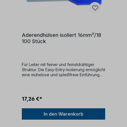
Aderendhülsen isoliert 16mm²/18
100 Stück
Für Leiter mit feiner und feinstdrähtiger
Struktur. Die Easy-Entry-Isolierung ermöglicht
eine mühelose und spleißfreie Einführung
der Kabel. Die verpressten Aderendhülsen
gewährleisten eine unkomplizierte Montage
an Kabelklemmen. Die Farbkodierung und
Abmessungen entsprechen den Vorgaben
17,26 €*
der DIN 46228 Teil 4. Die Materialien sind
halogenfrei und temperaturbeständig bis zu
105°C. Galvanisch verzinnt, um einen
In den Warenkorb
effektiven Schutz gegen Korrosion zu
bieten. Der Werkstoff des Kupferleiters
entspricht EN 13600, und der Kunststoff ist