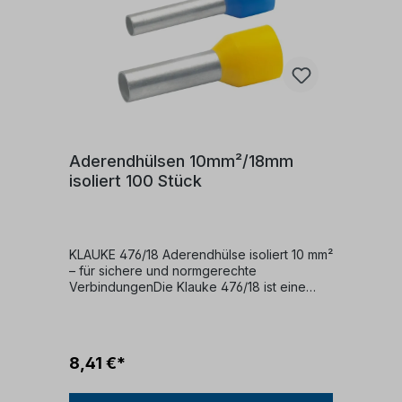
Aderendhülsen 10mm²/18mm
isoliert 100 Stück
KLAUKE 476/18 Aderendhülse isoliert 10 mm²
– für sichere und normgerechte
VerbindungenDie Klauke 476/18 ist eine
hochwertige, isolierte Aderendhülse für
feindrähtige Leiter mit einem Querschnitt
von 10 mm² und einer Hülsenlänge von 12
mm. Ideal für den Einsatz in
8,41 €*
Schaltschränken, Steuerungen und
Installationen – für dauerhaft sichere
elektrische