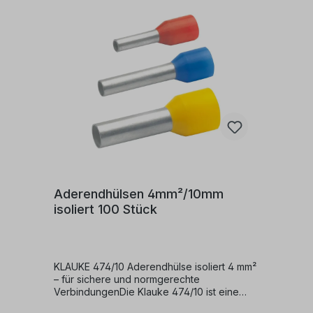
mit Kunststoff-IsolationEinsatzbereich: Für
feindrähtige Leiter in Klemmen und
SteckverbindernFür präzise, saubere
Verdrahtung und zuverlässigen Kontakt –
Klauke-Qualität für Profis.
Aderendhülsen 4mm²/10mm
isoliert 100 Stück
KLAUKE 474/10 Aderendhülse isoliert 4 mm²
– für sichere und normgerechte
VerbindungenDie Klauke 474/10 ist eine
hochwertige, isolierte Aderendhülse für