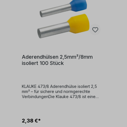
Klauke-Qualität für Profis.
Aderendhülsen 2,5mm²/8mm
isoliert 100 Stück
KLAUKE 473/8 Aderendhülse isoliert 2,5
mm² – für sichere und normgerechte
VerbindungenDie Klauke 473/8 ist eine
hochwertige, isolierte Aderendhülse für
feindrähtige Leiter mit einem Querschnitt
von 1,5 mm² und einer Hülsenlänge von 8
mm. Ideal für den Einsatz in
2,38 €*
Schaltschränken, Steuerungen und