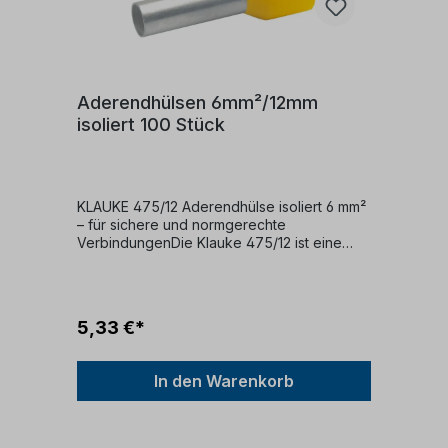
Aderendhülsen 6mm²/12mm
isoliert 100 Stück
KLAUKE 475/12 Aderendhülse isoliert 6 mm²
– für sichere und normgerechte
VerbindungenDie Klauke 475/12 ist eine
hochwertige, isolierte Aderendhülse für
feindrähtige Leiter mit einem Querschnitt
von 6 mm² und einer Hülsenlänge von 12
mm. Ideal für den Einsatz in
5,33 €*
Schaltschränken, Steuerungen und
Installationen – für dauerhaft sichere
elektrische
In den Warenkorb
Verbindungen.Merkmale:Leiterquerschnitt: 6
mm²Hülsenlänge: 12 mmIsoliert mit
Farbcodierung nach DIN 46228 Teil
4Material: Elektrolytisch verzinntes Kupfer