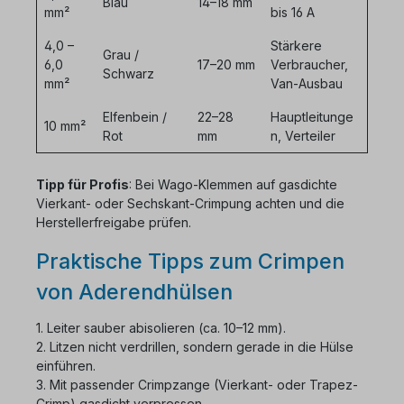
Blau
14–18 mm
mm²
bis 16 A
4,0 –
Stärkere
Grau /
6,0
17–20 mm
Verbraucher,
Schwarz
mm²
Van-Ausbau
Elfenbein /
22–28
Hauptleitunge
10 mm²
Rot
mm
n, Verteiler
Tipp für Profis
: Bei Wago-Klemmen auf gasdichte
Vierkant- oder Sechskant-Crimpung achten und die
Herstellerfreigabe prüfen.
Praktische Tipps zum Crimpen
von Aderendhülsen
1. Leiter sauber abisolieren (ca. 10–12 mm).
2. Litzen nicht verdrillen, sondern gerade in die Hülse
einführen.
3. Mit passender Crimpzange (Vierkant- oder Trapez-
Crimp) gasdicht verpressen.