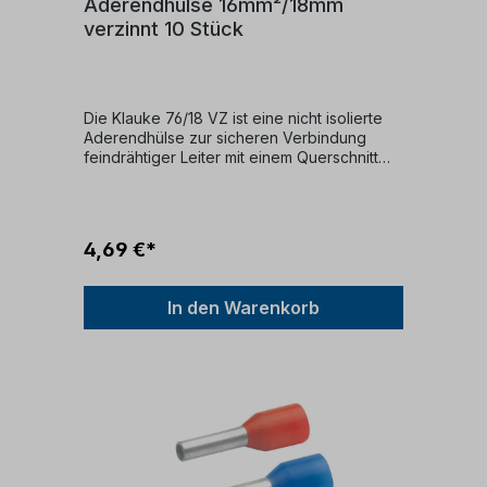
Aderendhülse 16mm²/18mm
verzinnt 10 Stück
Die Klauke 76/18 VZ ist eine nicht isolierte
Aderendhülse zur sicheren Verbindung
feindrähtiger Leiter mit einem Querschnitt
von 16 mm². Mit einer Hülsenlänge von 18
mm eignet sie sich ideal für saubere,
dauerhafte Verdrahtungen in Klemmen und
Anschlussstellen.Querschnitt: 16
4,69 €*
mm²Hülsenlänge: 18 mmAusführung: nicht
isoliertNorm: DIN 46228 Teil 1Material:
elektrolytisch verzinntes Kupfer
In den Warenkorb