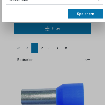
Abonnieren Sie den Newsletter
, um
aktuelle Rabattcodes zu erhalten.
Speichern
Filter
1
2
3