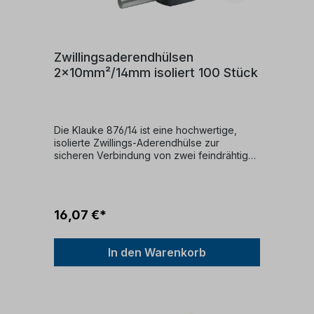
Zwillingsaderendhülsen
2x10mm²/14mm isoliert 100 Stück
Die Klauke 876/14 ist eine hochwertige,
isolierte Zwillings-Aderendhülse zur
sicheren Verbindung von zwei feindrähtigen
Leitern mit je 10 mm². Sie ermöglicht eine
platzsparende und normgerechte
Verdrahtung in einer gemeinsamen Klemme
– ideal für Installationen im Schaltschrank-
16,07 €*
und Steuerungsbau.Querschnitt: 2 × 10
mm²Hülsenlänge: 14 mmIsoliert mit
Farbcodierung nach DIN 46228 Teil
In den Warenkorb
4Material: verzinntes Kupfer, Kunststoff-
IsolationEinsatz: Für parallelen Anschluss
zweier Leiter in einer Klemme