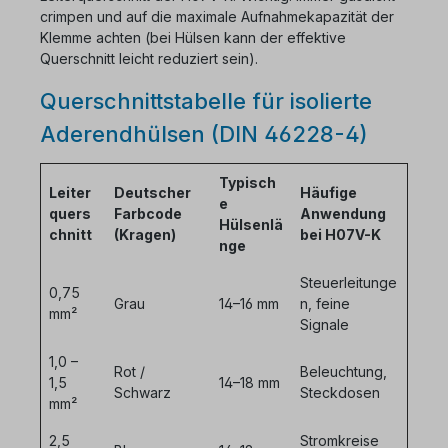
crimpen und auf die maximale Aufnahmekapazität der
Klemme achten (bei Hülsen kann der effektive
Querschnitt leicht reduziert sein).
Querschnittstabelle für isolierte
Aderendhülsen (DIN 46228-4)
Typisch
Leiter
Deutscher
Häufige
e
quers
Farbcode
Anwendung
Hülsenlä
chnitt
(Kragen)
bei H07V-K
nge
Steuerleitunge
0,75
Grau
14–16 mm
n, feine
mm²
Signale
1,0 –
Rot /
Beleuchtung,
1,5
14–18 mm
Schwarz
Steckdosen
mm²
2,5
Stromkreise