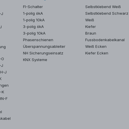
FI-Schalter
Selbstklebend Weiß
1-polig 6kA
Selbstklebend Schwarz
-J
1-polig 10kA
Weiß
3-polig 6kA
Kiefer
J
3-polig 10kA
Braun
Phasenschienen
Fussbodenkabelkanal
Überspannungsableiter
Weiß Ecken
ung
NH Sicherungseinsatz
Kiefer Ecken
Y-O
KNX Systeme
-J
MH-J
K
ungen
2-K
RN-F
el
skabel