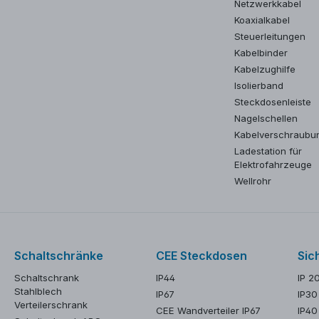
Netzwerkkabel
Koaxialkabel
Steuerleitungen
Kabelbinder
Kabelzughilfe
Isolierband
Steckdosenleiste
Nagelschellen
Kabelverschraubu
Ladestation für
Elektrofahrzeuge
Wellrohr
Schaltschränke
CEE Steckdosen
Sic
Schaltschrank
IP44
IP 2
Stahlblech
IP67
IP30
Verteilerschrank
CEE Wandverteiler IP67
IP40