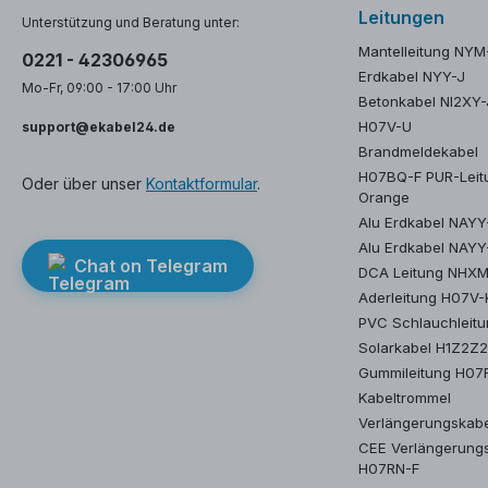
Leitungen
Unterstützung und Beratung unter:
Mantelleitung NYM
0221 - 42306965
Erdkabel NYY-J
Mo-Fr, 09:00 - 17:00 Uhr
Betonkabel NI2XY-
H07V-U
support@ekabel24.de
Brandmeldekabel
H07BQ-F PUR-Leit
Oder über unser
Kontaktformular
.
Orange
Alu Erdkabel NAY
Alu Erdkabel NAYY
Chat on Telegram
DCA Leitung NHX
Aderleitung H07V-
PVC Schlauchleit
Solarkabel H1Z2Z
Gummileitung H07
Kabeltrommel
Verlängerungskab
CEE Verlängerung
H07RN-F