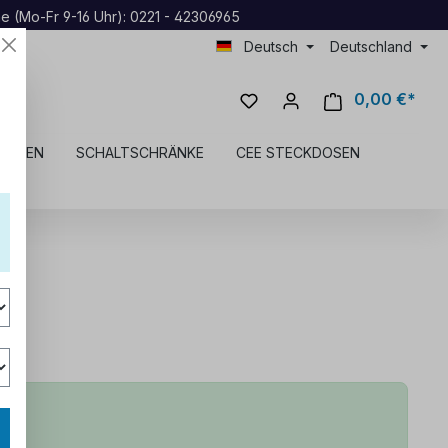
ne (Mo-Fr 9-16 Uhr): 0221 - 42306965
Deutsch
Deutschland
0,00 €*
DOSEN
SCHALTSCHRÄNKE
CEE STECKDOSEN