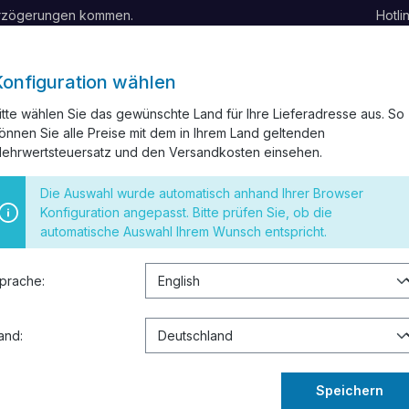
erzögerungen kommen.
Hotli
Konfiguration wählen
itte wählen Sie das gewünschte Land für Ihre Lieferadresse aus. So
önnen Sie alle Preise mit dem in Ihrem Land geltenden
ELKANAL
INSTALLATIONSMATERIAL
SCHALTER UND STECK
ehrwertsteuersatz und den Versandkosten einsehen.
 RESTPOSTEN
Die Auswahl wurde automatisch anhand Ihrer Browser
Konfiguration angepasst. Bitte prüfen Sie, ob die
automatische Auswahl Ihrem Wunsch entspricht.
prache:
and:
Speichern