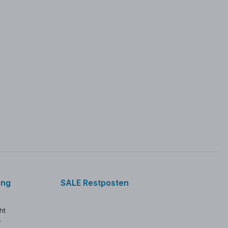
ung
SALE Restposten
ht
r