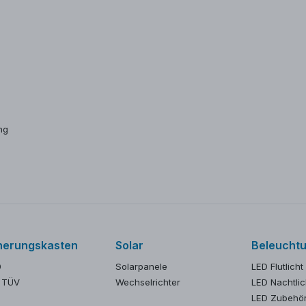
ng
herungskasten
Solar
Beleucht
0
Solarpanele
LED Flutlicht
 TÜV
Wechselrichter
LED Nachtlic
LED Zubehö