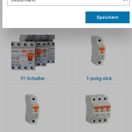
aktuelle Rabattcodes zu erhalten.
Speichern
´
FI-Schalter
1-polig 6kA