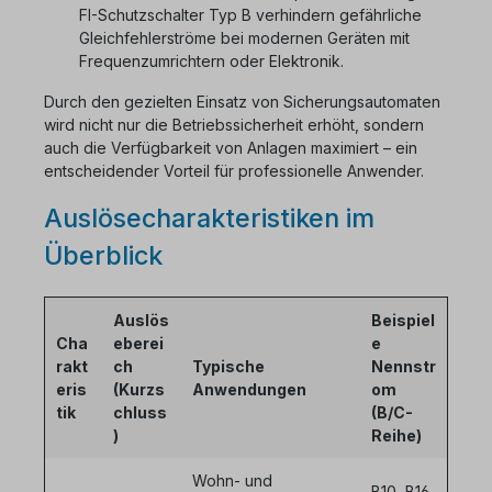
FI-Schutzschalter Typ B verhindern gefährliche
Gleichfehlerströme bei modernen Geräten mit
Frequenzumrichtern oder Elektronik.
Durch den gezielten Einsatz von Sicherungsautomaten
wird nicht nur die Betriebssicherheit erhöht, sondern
auch die Verfügbarkeit von Anlagen maximiert – ein
entscheidender Vorteil für professionelle Anwender.
Auslösecharakteristiken im
Überblick
Auslös
Beispiel
Cha
eberei
e
rakt
ch
Typische
Nennstr
eris
(Kurzs
Anwendungen
om
tik
chluss
(B/C-
)
Reihe)
Wohn- und
B10, B16,