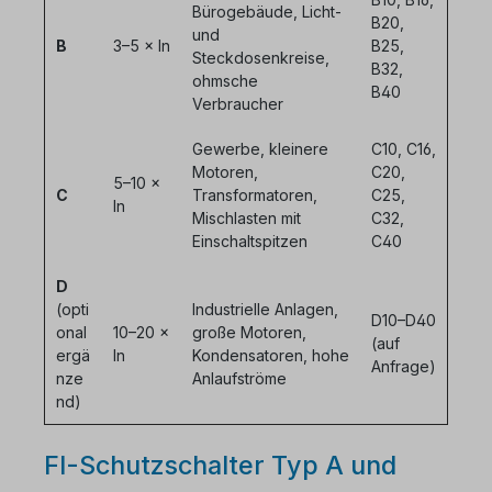
Bürogebäude, Licht-
B20,
und
B
3–5 × In
B25,
Steckdosenkreise,
B32,
ohmsche
B40
Verbraucher
Gewerbe, kleinere
C10, C16,
Motoren,
C20,
5–10 ×
C
Transformatoren,
C25,
In
Mischlasten mit
C32,
Einschaltspitzen
C40
D
(opti
Industrielle Anlagen,
D10–D40
onal
10–20 ×
große Motoren,
(auf
ergä
In
Kondensatoren, hohe
Anfrage)
nze
Anlaufströme
nd)
FI-Schutzschalter Typ A und