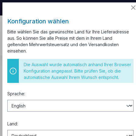
📦 Aufgrund unseres Umzugs kann es zu
Versandverzögerungen kommen.
Konfiguration wählen
Bitte wählen Sie das gewünschte Land für Ihre Lieferadresse
aus. So können Sie alle Preise mit dem in Ihrem Land
geltenden Mehrwertsteuersatz und den Versandkosten
einsehen.
Sicherungsautomaten
Die Auswahl wurde automatisch anhand Ihrer Browser
Konfiguration angepasst. Bitte prüfen Sie, ob die
Sicherungsautomaten
automatische Auswahl Ihrem Wunsch entspricht.
Sprache:
Kaufen zu B2B-Preisen
0% MwSt. für Geschäftskunden
aus der EU.
Land:
Abonnieren Sie den Newsletter
, um