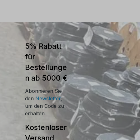
NHalogenfreiTemperaturbereich -25 bis
+90 °C.M16, Innendurchmesser: 11mmFarbe:
GraphitKlassifikation: 3321Nach EN 61386-
1, EN 61386-23Ring 50m
5% Rabatt
für
Bestellunge
n ab 5000 €
Abonnieren Sie
den
Newsletter
,
um den Code zu
erhalten.
Kostenloser
Versand