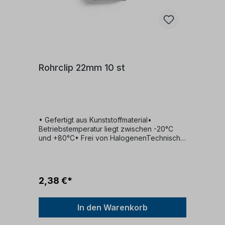
Rohrclip 22mm 10 st
• Gefertigt aus Kunststoffmaterial•
Betriebstemperatur liegt zwischen -20°C
und +80°C• Frei von HalogenenTechnische
SpezifikationenVerpackungseinheit (VPE):
10 StückAbmessungen (mm): Durchmesser
22Spannweite (mm): 20 bis 22
2,38 €*
In den Warenkorb