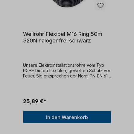
Wellrohr Flexibel M16 Ring 50m
320N halogenfrei schwarz
Unsere Elektroinstallationsrohre vom Typ
RGHF bieten flexiblen, gewellten Schutz vor
Feuer. Sie entsprechen der Norm PN-EN 61
386, Code 2242, und sind flammhemmend
sowie halogenfrei. Diese Rohre setzen beim
Verbrennen keine giftigen chemischen
Verbindungen frei und eignen sich für
25,89 €*
Elektro-, Telekommunikations- und IT-
Installationen. Sie erfüllen die
Anforderungen der EU-Richtlinie Nr.
In den Warenkorb
2014/35/EU und tragen das CE-Zeichen. Bei
Fragen stehen unsere Berater gerne zur
Verfügung.Druckfestigkeit: 320