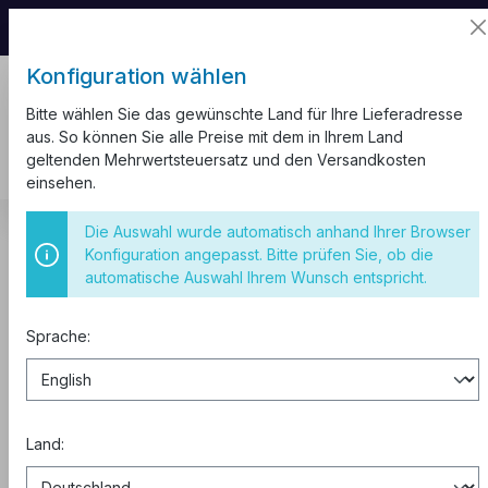
📦 Aufgrund unseres Umzugs kann es zu
Versandverzögerungen kommen.
Konfiguration wählen
Bitte wählen Sie das gewünschte Land für Ihre Lieferadresse
aus. So können Sie alle Preise mit dem in Ihrem Land
geltenden Mehrwertsteuersatz und den Versandkosten
einsehen.
Kabel und Leitungen
Wellrohr
Wellrohr halogenfrei
Die Auswahl wurde automatisch anhand Ihrer Browser
Konfiguration angepasst. Bitte prüfen Sie, ob die
Wellrohr halogenfrei
automatische Auswahl Ihrem Wunsch entspricht.
Sprache:
Kabelschnitt
Legen Sie einfach die benötigten
Längen in den Warenkorb.
Wir schneiden das Kabel kostenlos
Land:
auf Ihr Wunschmaß – ohne