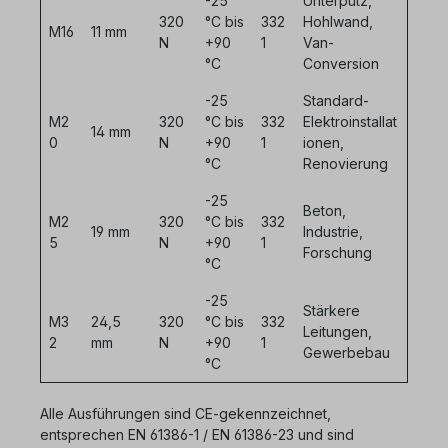
-25
Unterputz,
320
°C bis
332
Hohlwand,
M16
11 mm
N
+90
1
Van-
°C
Conversion
-25
Standard-
M2
320
°C bis
332
Elektroinstallat
14 mm
0
N
+90
1
ionen,
°C
Renovierung
-25
Beton,
M2
320
°C bis
332
19 mm
Industrie,
5
N
+90
1
Forschung
°C
-25
Stärkere
M3
24,5
320
°C bis
332
Leitungen,
2
mm
N
+90
1
Gewerbebau
°C
Alle Ausführungen sind CE-gekennzeichnet,
entsprechen EN 61386-1 / EN 61386-23 und sind