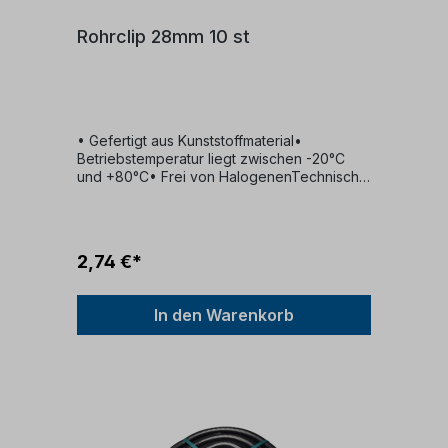
Rohrclip 28mm 10 st
• Gefertigt aus Kunststoffmaterial•
Betriebstemperatur liegt zwischen -20°C
und +80°C• Frei von HalogenenTechnische
SpezifikationenVerpackungseinheit (VPE):
10 StückAbmessungen (mm): Durchmesser
28Spannweite (mm): 28mm
2,74 €*
In den Warenkorb