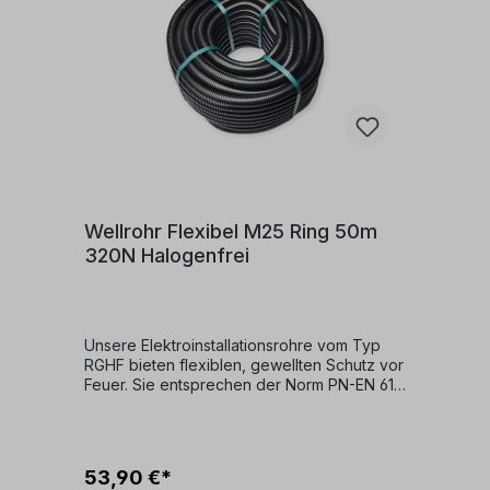
Wellrohr Flexibel M25 Ring 50m
320N Halogenfrei
Unsere Elektroinstallationsrohre vom Typ
RGHF bieten flexiblen, gewellten Schutz vor
Feuer. Sie entsprechen der Norm PN-EN 61
386, Code 2242, und sind flammhemmend
sowie halogenfrei. Diese Rohre setzen beim
Verbrennen keine giftigen chemischen
Verbindungen frei und eignen sich für
53,90 €*
Elektro-, Telekommunikations- und IT-