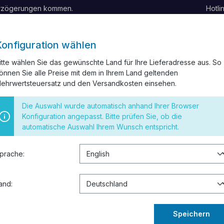
erzögerungen kommen.
Hotli
Konfiguration wählen
itte wählen Sie das gewünschte Land für Ihre Lieferadresse aus. So
önnen Sie alle Preise mit dem in Ihrem Land geltenden
ELKANAL
INSTALLATIONSMATERIAL
SCHALTER UND STECK
ehrwertsteuersatz und den Versandkosten einsehen.
 RESTPOSTEN
Die Auswahl wurde automatisch anhand Ihrer Browser
Konfiguration angepasst. Bitte prüfen Sie, ob die
automatische Auswahl Ihrem Wunsch entspricht.
ial – Kaufen zu B2B-Preis
prache:
and:
eues, größeres Lager um, um unseren Service für Sie weite
m 03.08. versendet.
Speichern
💛