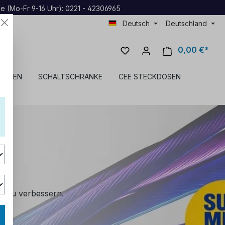
ne (Mo-Fr 9-16 Uhr): 0221 - 42306965
Deutsch
Deutschland
0,00 €*
DOSEN
SCHALTSCHRÄNKE
CEE STECKDOSEN
en
r zu verbessern.