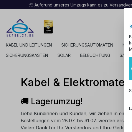
📦 Aufgrund unseres Umzugs kann es zu Versandv
B
k
KABEL UND LEITUNGEN
SICHERUNGSAUTOMATEN
KAB
M
SICHERUNGSKASTEN
SOLAR
BELEUCHTUNG
SALE
Kabel & Elektromater
S
🚚 Lagerumzug!
L
Liebe Kundinnen und Kunden, wir ziehen in ein n
Bestellungen vom 28.07. bis 31.07. werden erst a
Vielen Dank für Ihr Verständnis und Ihre Geduld! 