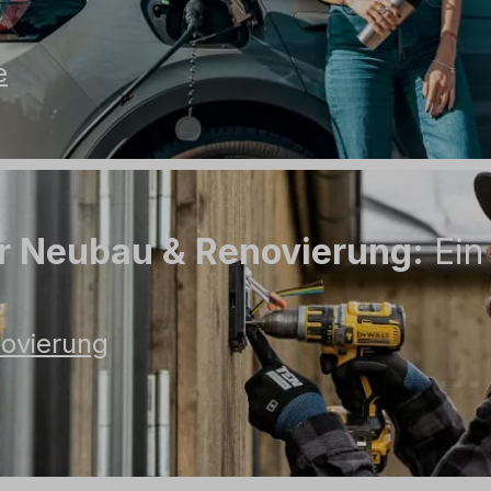
e
r Neubau & Renovierung:
Ein
novierung