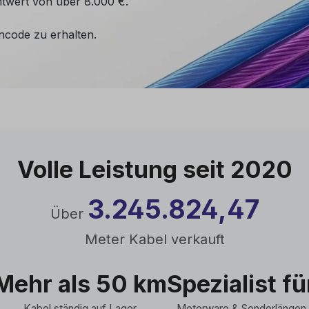
mtwert von über 8.000 €.
ncode zu erhalten.
Volle Leistung seit 2020
3.245.824,53
Über
Meter Kabel verkauft
Mehr als 50 km
Spezialist fü
Kabel ständig auf Lager
Meterware & Sonderlängen