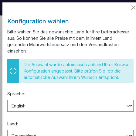
📦 Aufgrund unseres Umzugs kann es zu
Versandverzögerungen kommen.
Konfiguration wählen
Bitte wählen Sie das gewünschte Land für Ihre Lieferadresse
aus. So können Sie alle Preise mit dem in Ihrem Land
geltenden Mehrwertsteuersatz und den Versandkosten
einsehen.
Kabelkanal
Die Auswahl wurde automatisch anhand Ihrer Browser
Konfiguration angepasst. Bitte prüfen Sie, ob die
Kabelkanal
automatische Auswahl Ihrem Wunsch entspricht.
Sprache:
Kaufen zu B2B-Preisen
0% MwSt. für Geschäftskunden
aus der EU.
Land:
Abonnieren Sie den Newsletter
, um