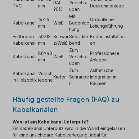
RAL
Verschra
PVC
mm
Deckenmontage
9016
uben
Mit
16x16
Ordentliche
Kabelkanal
Weiß
Bodenloc
mm
Leitungsführung
hung
Fußboden
50x13
Schwar
Selbstkle
Bodeninstallation
Kabelkanal
mm
z/Weiß
bend
en
Zum
80x40
Professionelle
Kabelkanal
Weiß
Verschra
mm
Anlagen
uben
Zum
Ästhetische
Kabelkanal
Versch
Kiefer
Schraube
Integration in
in Holzoptik
iedene
n
Räumen
Häufig gestellte Fragen (FAQ) zu
Kabelkanälen
Was ist ein Kabelkanal Unterputz?
Ein Kabelkanal Unterputz wird in die Wand eingelassen
für eine unsichtbare Kabelverlegung, ideal für