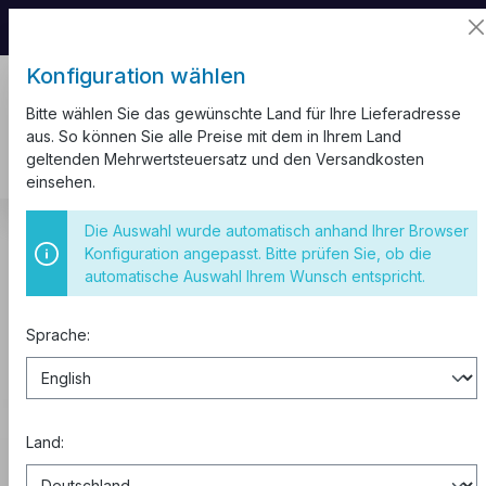
📦 Aufgrund unseres Umzugs kann es zu
Versandverzögerungen kommen.
Konfiguration wählen
Bitte wählen Sie das gewünschte Land für Ihre Lieferadresse
aus. So können Sie alle Preise mit dem in Ihrem Land
geltenden Mehrwertsteuersatz und den Versandkosten
einsehen.
Beleuchtung
LED Flutlicht
Die Auswahl wurde automatisch anhand Ihrer Browser
Konfiguration angepasst. Bitte prüfen Sie, ob die
LED Flutlicht
automatische Auswahl Ihrem Wunsch entspricht.
Sprache:
Kaufen zu B2B-Preisen
0% MwSt. für Geschäftskunden
aus der EU.
Land:
Abonnieren Sie den Newsletter
, um