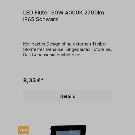
LED Fluter 30W 4000K 2700lm
IP65 Schwarz
Kompaktes Design ohne externen Treiber.
Stoßfestes Gehäuse. Eingebautes Fotorelais.
Das Gehäusematerial ist eine
Aluminiumlegierung für eine effiziente
Wärmeableitung. Technische
EigenschaftenLampentyp:
Leuchtdiode. Lichtquelle
8,33 €*
(LED)Lampenleistung: 30 WattLichtfluss:
2700 lmFarbtemperatur:
6500 K.Farbwiedergabeindex - Ra: 70-79
Details
(Klasse 2A)Abstrahlwinkel:
120Lichtverteilung:
SymmetrischLichtquelle nicht
austauschbar_Code: SMD-LEDsFarbe:
SchwarzGehäusematerial:
AluminiumlegierungSchatten- oder
Tipp
Diffusormaterial: Transparentes Glas