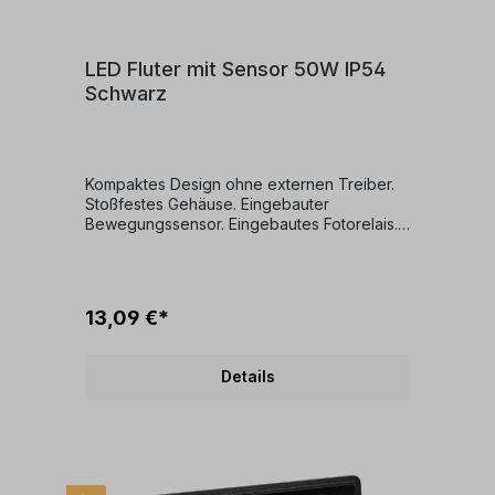
LED Fluter mit Sensor 50W IP54
Schwarz
Kompaktes Design ohne externen Treiber.
Stoßfestes Gehäuse. Eingebauter
Bewegungssensor. Eingebautes Fotorelais.
Das Gehäusematerial ist eine
Aluminiumlegierung für eine effiziente
Wärmeableitung. Technische
EigenschaftenLampentyp:
13,09 €*
Leuchtdiode. Lichtquelle
(LED)Lampenleistung: 50 WattLichtfluss:
4000 lmFarbtemperatur:
Details
6500 K.Farbwiedergabeindex - Ra: 70-79
(Klasse 2A)Abstrahlwinkel:
120Lichtverteilung:
SymmetrischLichtquelle nicht
austauschbar_Code: SMD-LEDsFarbe:
SchwarzGehäusematerial: