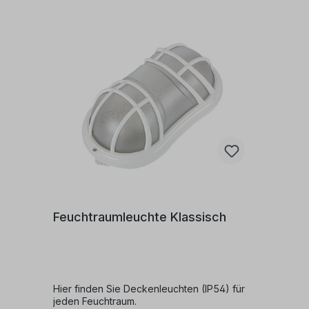
mm x 31,0 mm x 269,0 mmGewicht: 1,35
kgGesamthelligkeit: 31772
cd/m²Lichtverteilungsklasse: PAnlaufstrom:
0,078 A
Feuchtraumleuchte Klassisch
Hier finden Sie Deckenleuchten (IP54) für
jeden Feuchtraum.