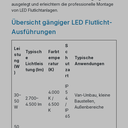
ausgelegt und erleichtern die professionelle Montage
von LED Flutlichtanlagen.
Übersicht gängiger LED Flutlicht-
Ausführungen
S
Lei
Typisch
Farbt
c
stu
e
empe
h
Typische
ng
Lichtleis
ratur
ut
Anwendungen
(W
tung (lm)
(K)
za
)
rt
IP
4.000
5
30–
Van-Umbau, kleine
2.700–
K /
4
50
Baustellen,
4.500 lm
6.500
/
W
Außenbereiche
K
IP
65
50