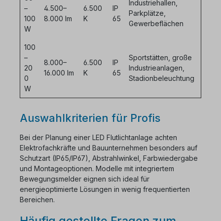
Industriehallen,
–
4.500–
6.500
IP
Parkplätze,
100
8.000 lm
K
65
Gewerbeflächen
W
100
–
Sportstätten, große
8.000–
6.500
IP
20
Industrieanlagen,
16.000 lm
K
65
0
Stadionbeleuchtung
W
Auswahlkriterien für Profis
Bei der Planung einer LED Flutlichtanlage achten
Elektrofachkräfte und Bauunternehmen besonders auf
Schutzart (IP65/IP67), Abstrahlwinkel, Farbwiedergabe
und Montageoptionen. Modelle mit integriertem
Bewegungsmelder eignen sich ideal für
energieoptimierte Lösungen in wenig frequentierten
Bereichen.
Häufig gestellte Fragen zum