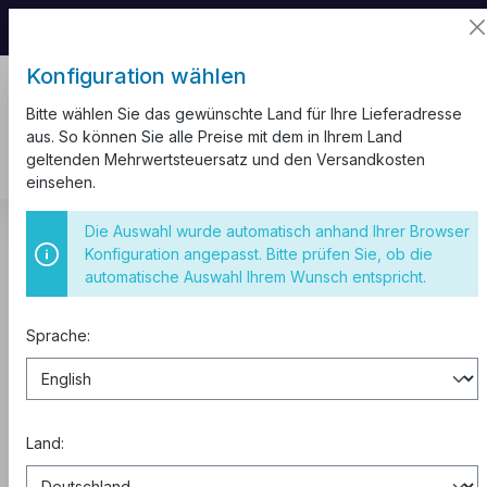
📦 Aufgrund unseres Umzugs kann es zu
Versandverzögerungen kommen.
Konfiguration wählen
Bitte wählen Sie das gewünschte Land für Ihre Lieferadresse
aus. So können Sie alle Preise mit dem in Ihrem Land
geltenden Mehrwertsteuersatz und den Versandkosten
einsehen.
Kabel und Leitungen
Erdkabel NYY-J
Die Auswahl wurde automatisch anhand Ihrer Browser
Konfiguration angepasst. Bitte prüfen Sie, ob die
Erdkabel NYY-J
automatische Auswahl Ihrem Wunsch entspricht.
Sprache:
Kabelschnitt
Legen Sie einfach die benötigten
Längen in den Warenkorb.
Wir schneiden das Kabel kostenlos
Land:
auf Ihr Wunschmaß – ohne