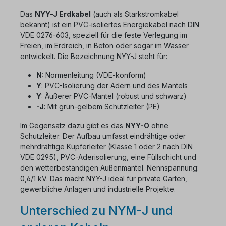
Das
NYY-J Erdkabel
(auch als Starkstromkabel
bekannt) ist ein PVC-isoliertes Energiekabel nach DIN
VDE 0276-603, speziell für die feste Verlegung im
Freien, im Erdreich, in Beton oder sogar im Wasser
entwickelt. Die Bezeichnung NYY-J steht für:
N
: Normenleitung (VDE-konform)
Y
: PVC-Isolierung der Adern und des Mantels
Y
: Äußerer PVC-Mantel (robust und schwarz)
-J
: Mit grün-gelbem Schutzleiter (PE)
Im Gegensatz dazu gibt es das
NYY-O
ohne
Schutzleiter. Der Aufbau umfasst eindrähtige oder
mehrdrähtige Kupferleiter (Klasse 1 oder 2 nach DIN
VDE 0295), PVC-Aderisolierung, eine Füllschicht und
den wetterbeständigen Außenmantel. Nennspannung:
0,6/1 kV. Das macht NYY-J ideal für private Gärten,
gewerbliche Anlagen und industrielle Projekte.
Unterschied zu NYM-J und