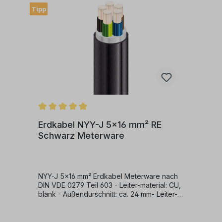
Tipp
Erdkabel NYY-J 5x16 mm² RE
Schwarz Meterware
NYY-J 5x16 mm² Erdkabel Meterware nach
DIN VDE 0279 Teil 603 - Leiter-material: CU,
blank - Außendurschnitt: ca. 24 mm- Leiter-
klasse: klasse 1 (eindrähtig) RE- Ader-zahl:
5 - Ader-Kennzeichnung: nach VDE 0293 -
Leiter Nennquerschnitt: 16 mm² -