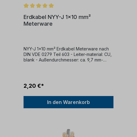
Erdkabel NYY-J 1x10 mm²
Meterware
NYY-J 1x10 mm² Erdkabel Meterware nach
DIN VDE 0279 Teil 603 - Leiter-material: CU,
blank - Außendurchmesser: ca. 9,7 mm-
Leiter-klasse: klasse 1 (eindrähtig) - Ader-
zahl: 1 - Ader-Kennzeichnung: nach VDE
0293 - Leiter Nennquerschnitt: ca. 10 mm²-
Mantelfarbe: schwarz- Flammwidrigkeit:
2,20 €*
nach VDE 0482-332-1-2/IEC 60332-1 - zul.
Betriebstemperatur: am Leiter 70°C - zul.
Kabelaußentemperatur fest verlegt: +70 °c -
In den Warenkorb
zul. Kabelaußentemperatur in bewegung: -5
- +70 °c - Nennspannung: u0/u 0,6/1 kV -
Prüfspannung: 4 kV