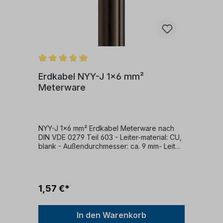
Erdkabel NYY-J 1x6 mm²
Meterware
NYY-J 1x6 mm² Erdkabel Meterware nach
DIN VDE 0279 Teil 603 - Leiter-material: CU,
blank - Außendurchmesser: ca. 9 mm- Leiter-
klasse: klasse 1 (eindrähtig) - Ader-zahl: 1 -
Ader-Kennzeichnung: nach VDE 0293 -
Leiter Nennquerschnitt: ca. 6 mm² -
Mantelfarbe: schwarz- Flammwidrigkeit:
1,57 €*
nach VDE 0482-332-1-2/IEC 60332-1 - zul.
Betriebstemperatur: am Leiter 70°C - zul.
Kabelaußentemperatur fest verlegt: +70 °c -
In den Warenkorb
zul. Kabelaußentemperatur in bewegung: -5