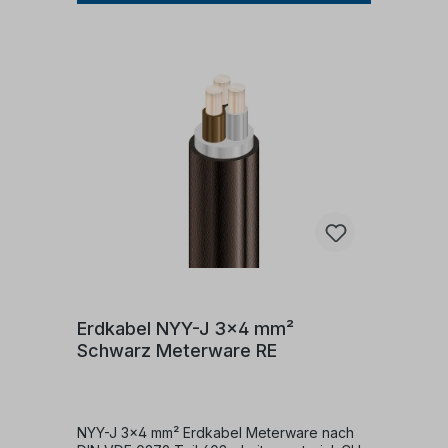
- +70 °c - Nennspannung: u0/u 0,6/1 kV -
Prüfspannung: 4 kV
Erdkabel NYY-J 3x4 mm²
Schwarz Meterware RE
NYY-J 3x4 mm² Erdkabel Meterware nach