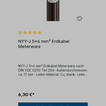
NYY-J 5x6 mm² Erdkabel
Meterware
NYY-J 5x6 mm² Erdkabel Meterware nach
DIN VDE 0250 Teil 204- Außendurchmesser:
ca. 17 mm - Leiter-Material: Cu, blank- Leiter-
Klasse: Klasse 1 (eindrähtig) - Ader-Zahl: 5 -
Ader-Kennzeichnung: nach VDE 0293 -
Leiter Nennquerschnitt: 6 mm² - Mantelfarbe:
schwarz- Flammwidrigkeit: nach VDE 0482-
6,30 €*
332-1-2 - Zul. Kabelaußentemperatur fest
verlegt: -40 - +70 °C - Zul.
Kabelaußentemperatur in Bewegung: -5 -