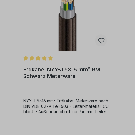
Erdkabel NYY-J 5x16 mm² RM
Schwarz Meterware
NYY-J 5x16 mm² Erdkabel Meterware nach
DIN VDE 0279 Teil 603 - Leiter-material: CU,
blank - Außendurschnitt: ca. 24 mm- Leiter-
klasse: klasse 1 (mehrdrähtig) RM- Ader-
zahl: 5 - Ader-Kennzeichnung: nach VDE
0293 - Leiter Nennquerschnitt: 16 mm² -
Mantelfarbe: schwarz - Flammwidrigkeit: