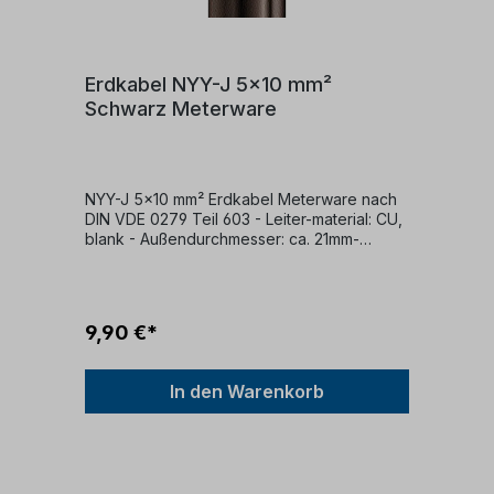
Erdkabel NYY-J 5x10 mm²
Schwarz Meterware
NYY-J 5x10 mm² Erdkabel Meterware nach
DIN VDE 0279 Teil 603 - Leiter-material: CU,
blank - Außendurchmesser: ca. 21mm-
Leiter-klasse: klasse 1 (eindrähtig) - Ader-
zahl: 5 - Ader-Kennzeichnung: nach VDE
0293 - Leiter Nennquerschnitt: 10 mm² -
Mantelfarbe: schwarz - Flammwidrigkeit:
9,90 €*
nach VDE 0482-332-1-2/IEC 60332-1 - zul.
Betriebstemperatur: am Leiter 70°C - zul.
Kabelaußentemperatur fest verlegt: +70 °c -
In den Warenkorb
zul. Kabelaußentemperatur in Bewegung: -5
- +70 °c - Nennspannung: u0/u 0,6/1 kV -
Prüfspannung: 4 kV