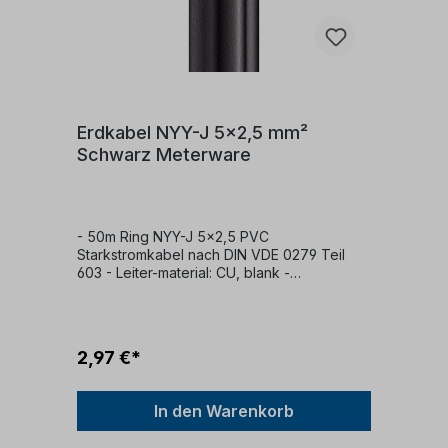
Erdkabel NYY-J 5x2,5 mm²
Schwarz Meterware
- 50m Ring NYY-J 5x2,5 PVC
Starkstromkabel nach DIN VDE 0279 Teil
603 - Leiter-material: CU, blank -
Außendurchmesser: ca. 12 mm- Leiter-klasse:
klasse 1 (eindrähtig) - Ader-zahl: 5 - Ader-
Kennzeichnung: nach VDE 0293 - Leiter
Nennquerschnitt: 2,5 mm² - Mantelfarbe:
2,97 €*
schwarz - Flammwidrigkeit: nach VDE 0482-
332-1-2/IEC 60332-1 - zul.
Betriebstemperatur: am Leiter 70°C - zul.
In den Warenkorb
Kabelaußentemperatur fest verlegt: +70 °c -
zul. Kabelaußentemperatur in bewegung: -5