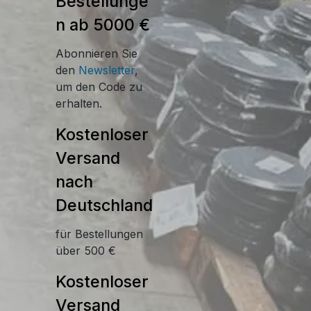
Bestellunge
n ab 5000 €
Abonnieren Sie
den
Newsletter
,
um den Code zu
erhalten.
Kostenloser
Versand
nach
Deutschland
für Bestellungen
über 500 €
Kostenloser
Versand