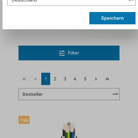
Schnittkosten.
Abonnieren Sie den Newsletter
, um
Speichern
aktuelle Rabattcodes zu erhalten.
Filter
1
2
3
4
5
Tipp