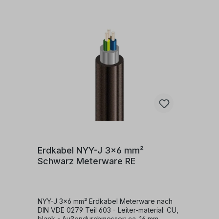
- +70 °c - Nennspannung: u0/u 0,6/1 kV -
Prüfspannung: 4 kV
Erdkabel NYY-J 3x6 mm²
Schwarz Meterware RE
NYY-J 3x6 mm² Erdkabel Meterware nach
DIN VDE 0279 Teil 603 - Leiter-material: CU,
blank - Außendurchmesser: ca. 16 mm-