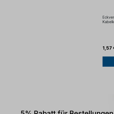
lacki
Eckver
Kabelk
1,57 
5% Rabatt für Bestellunge