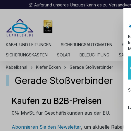
📦 Aufgrund unseres Umzugs kann es zu Versandv
B
k
KABEL UND LEITUNGEN
SICHERUNGSAUTOMATEN
KAB
M
SICHERUNGSKASTEN
SOLAR
BELEUCHTUNG
SALE
Kabelkanal
Kiefer Ecken
Gerade Stoßverbinder
Gerade Stoßverbinder
S
Kaufen zu B2B-Preisen
L
0% MwSt. für Geschäftskunden aus der EU.
Abonnieren Sie den Newsletter
, um aktuelle Rabattco