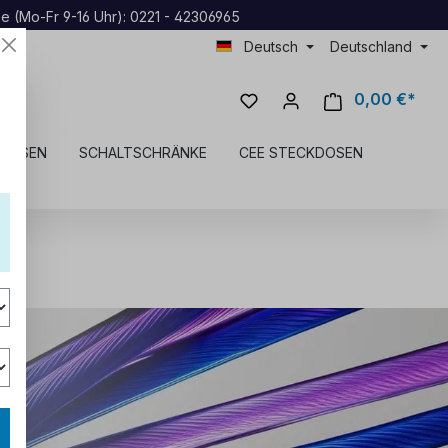
ne (Mo-Fr 9-16 Uhr): 0221 - 42306965
Deutsch
Deutschland
0,00 €*
KDOSEN
SCHALTSCHRÄNKE
CEE STECKDOSEN