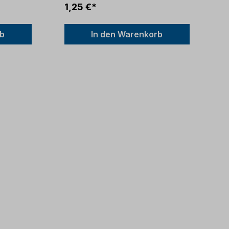
1,25 €*
rb
In den Warenkorb