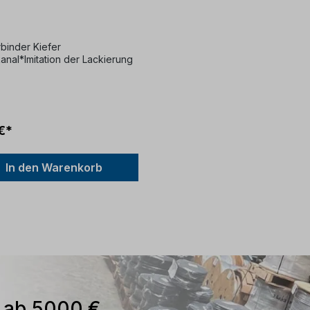
ert
binder Kiefer
anal*Imitation der Lackierung
€*
In den Warenkorb
n ab 5000 €