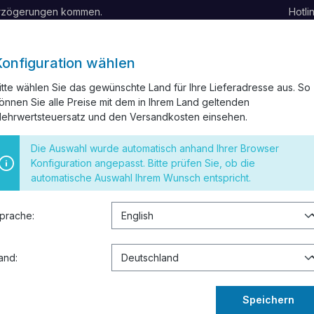
erzögerungen kommen.
Hotli
Konfiguration wählen
itte wählen Sie das gewünschte Land für Ihre Lieferadresse aus. So
önnen Sie alle Preise mit dem in Ihrem Land geltenden
ELKANAL
INSTALLATIONSMATERIAL
SCHALTER UND STEC
ehrwertsteuersatz und den Versandkosten einsehen.
 RESTPOSTEN
Die Auswahl wurde automatisch anhand Ihrer Browser
Konfiguration angepasst. Bitte prüfen Sie, ob die
automatische Auswahl Ihrem Wunsch entspricht.
prache:
and:
Speichern
des zu erhalten.