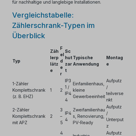
für nachhaltige und langlebige Installationen.
Vergleichstabelle:
Zählerschrank-Typen im
Überblick
F
Zäh
Sc
el
lerp
hut
Typische
Montag
Typ
d
lätz
zar
Anwendung
e
e
e
t
r
IP3
Aufputz
1-Zähler
Einfamilienhaus,
1 /
/
Komplettschrank
1
2
kleine
IP4
teilverse
(z. B. EHZ)
Gewerbeeinheit
4
nkt
Aufputz
2-Zähler
3
Zweifamilienhau
IP4
/
Komplettschrank
2
–
s, Renovierung,
4
Unterput
mit APZ
5
PV-Ready
z
4
Aufputz
Industrie,