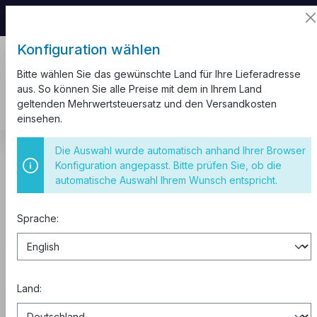
📦 Aufgrund unseres Umzugs kann es zu
Versandverzögerungen kommen.
Konfiguration wählen
Bitte wählen Sie das gewünschte Land für Ihre Lieferadresse
aus. So können Sie alle Preise mit dem in Ihrem Land
geltenden Mehrwertsteuersatz und den Versandkosten
einsehen.
Schaltschränke
Zählerschränke
Die Auswahl wurde automatisch anhand Ihrer Browser
Konfiguration angepasst. Bitte prüfen Sie, ob die
Zählerschränke
automatische Auswahl Ihrem Wunsch entspricht.
Sprache:
Kaufen zu B2B-Preisen
0% MwSt. für Geschäftskunden
aus der EU.
Land:
Abonnieren Sie den Newsletter
, um