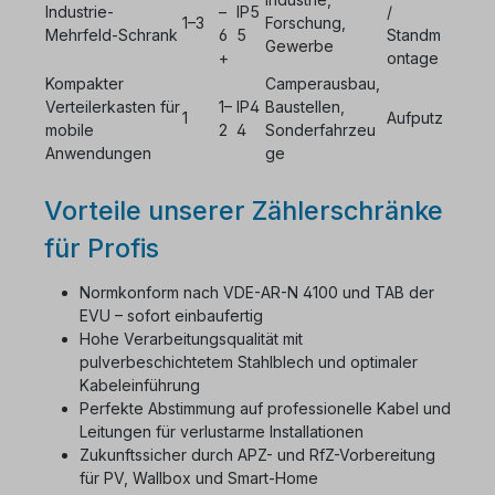
Industrie-
–
IP5
/
1–3
Forschung,
Mehrfeld-Schrank
6
5
Standm
Gewerbe
+
ontage
Kompakter
Camperausbau,
Verteilerkasten für
1–
IP4
Baustellen,
1
Aufputz
mobile
2
4
Sonderfahrzeu
Anwendungen
ge
Vorteile unserer Zählerschränke
für Profis
Normkonform nach VDE-AR-N 4100 und TAB der
EVU – sofort einbaufertig
Hohe Verarbeitungsqualität mit
pulverbeschichtetem Stahlblech und optimaler
Kabeleinführung
Perfekte Abstimmung auf professionelle Kabel und
Leitungen für verlustarme Installationen
Zukunftssicher durch APZ- und RfZ-Vorbereitung
für PV, Wallbox und Smart-Home