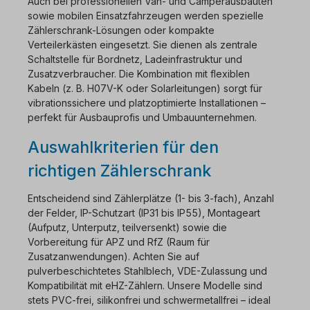
Auch bei professionellen Van- und Camperausbauten
sowie mobilen Einsatzfahrzeugen werden spezielle
Zählerschrank-Lösungen oder kompakte
Verteilerkästen eingesetzt. Sie dienen als zentrale
Schaltstelle für Bordnetz, Ladeinfrastruktur und
Zusatzverbraucher. Die Kombination mit flexiblen
Kabeln (z. B. H07V-K oder Solarleitungen) sorgt für
vibrationssichere und platzoptimierte Installationen –
perfekt für Ausbauprofis und Umbauunternehmen.
Auswahlkriterien für den
richtigen Zählerschrank
Entscheidend sind Zählerplätze (1- bis 3-fach), Anzahl
der Felder, IP-Schutzart (IP31 bis IP55), Montageart
(Aufputz, Unterputz, teilversenkt) sowie die
Vorbereitung für APZ und RfZ (Raum für
Zusatzanwendungen). Achten Sie auf
pulverbeschichtetes Stahlblech, VDE-Zulassung und
Kompatibilität mit eHZ-Zählern. Unsere Modelle sind
stets PVC-frei, silikonfrei und schwermetallfrei – ideal