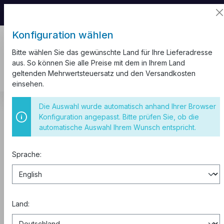
📦 Aufgrund unseres Umzugs kann es zu
Versandverzögerungen kommen.
Konfiguration wählen
Bitte wählen Sie das gewünschte Land für Ihre Lieferadresse
aus. So können Sie alle Preise mit dem in Ihrem Land
geltenden Mehrwertsteuersatz und den Versandkosten
einsehen.
CEE Steckdosen
IP67
Stecker Wechselrichter IP67
Die Auswahl wurde automatisch anhand Ihrer Browser
Konfiguration angepasst. Bitte prüfen Sie, ob die
IP67 32A 5P 400V 6h CEE Stecker
automatische Auswahl Ihrem Wunsch entspricht.
Wechselrichter
Sprache:
Land: