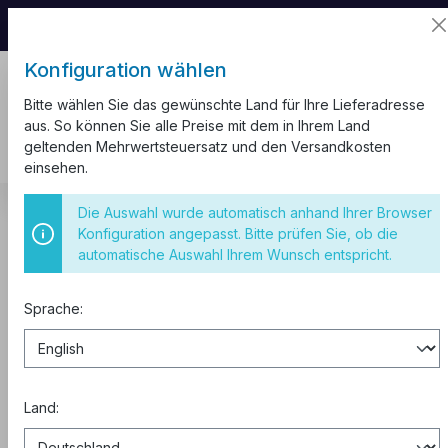
📦 Aufgrund unseres Umzugs kann es zu
Versandverzögerungen kommen.
Konfiguration wählen
Bitte wählen Sie das gewünschte Land für Ihre Lieferadresse
aus. So können Sie alle Preise mit dem in Ihrem Land
geltenden Mehrwertsteuersatz und den Versandkosten
einsehen.
Blog
Die Auswahl wurde automatisch anhand Ihrer Browser
Wallbox 11/22 kW richtig verkabeln: NYY-J, H07V-K,
Konfiguration angepasst. Bitte prüfen Sie, ob die
Querschnitt & FI Typ B
automatische Auswahl Ihrem Wunsch entspricht.
Wallbox 11/22 kW richtig
Sprache:
verkabeln: NYY-J, H07V-K,
Querschnitt & FI Typ B
Land: