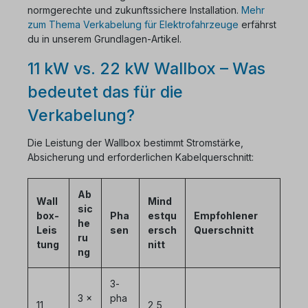
normgerechte und zukunftssichere Installation.
Mehr
zum Thema Verkabelung für Elektrofahrzeuge
erfährst
du in unserem Grundlagen-Artikel.
11 kW vs. 22 kW Wallbox – Was
bedeutet das für die
Verkabelung?
Die Leistung der Wallbox bestimmt Stromstärke,
Absicherung und erforderlichen Kabelquerschnitt:
Ab
Wall
Mind
sic
box-
Pha
estqu
Empfohlener
he
Leis
sen
ersch
Querschnitt
ru
tung
nitt
ng
3-
3 ×
pha
11
2,5