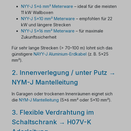
NYY-J 5×6 mm² Meterware
– ideal für die meisten
11 kW Wallboxen
NYY-J 5×10 mm² Meterware
– empfohlen für 22
kW und längere Strecken
NYY-J 5×16 mm² Meterware
– für maximale
Zukunftssicherheit
Für sehr lange Strecken (> 70–100 m) lohnt sich das
günstigere
NAYY-J Aluminium-Erdkabel
(z. B. 5×25
mm²).
2. Innenverlegung / unter Putz →
NYM-J Mantelleitung
In Garagen oder trockenen Innenräumen eignet sich
die
NYM-J Mantelleitung
(5×6 mm² oder 5×10 mm²).
3. Flexible Verdrahtung im
Schaltschrank → H07V-K