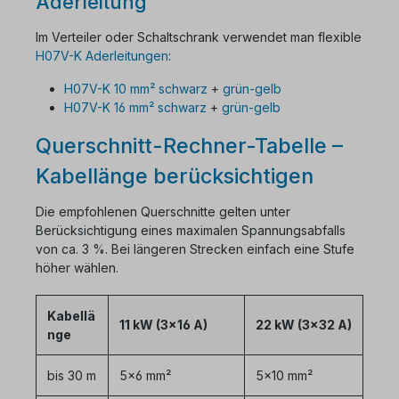
Aderleitung
Im Verteiler oder Schaltschrank verwendet man flexible
H07V-K Aderleitungen
:
H07V-K 10 mm² schwarz
+
grün-gelb
H07V-K 16 mm² schwarz
+
grün-gelb
Querschnitt-Rechner-Tabelle –
Kabellänge berücksichtigen
Die empfohlenen Querschnitte gelten unter
Berücksichtigung eines maximalen Spannungsabfalls
von ca. 3 %. Bei längeren Strecken einfach eine Stufe
höher wählen.
Kabellä
11 kW (3×16 A)
22 kW (3×32 A)
nge
bis 30 m
5×6 mm²
5×10 mm²