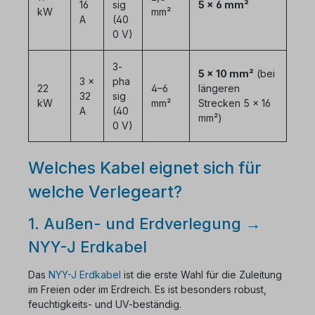
16
sig
5 × 6 mm²
kW
mm²
A
(40
0 V)
3-
5 × 10 mm²
(bei
3 ×
pha
22
4–6
längeren
32
sig
kW
mm²
Strecken 5 × 16
A
(40
mm²)
0 V)
Welches Kabel eignet sich für
welche Verlegeart?
1. Außen- und Erdverlegung →
NYY-J Erdkabel
Das
NYY-J Erdkabel
ist die erste Wahl für die Zuleitung
im Freien oder im Erdreich. Es ist besonders robust,
feuchtigkeits- und UV-beständig.