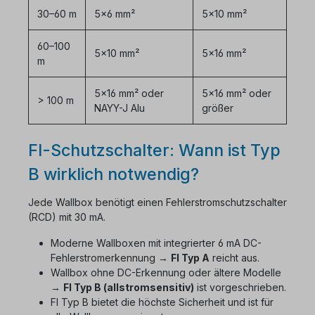
30–60 m
5×6 mm²
5×10 mm²
60–100
5×10 mm²
5×16 mm²
m
5×16 mm² oder
5×16 mm² oder
> 100 m
NAYY-J Alu
größer
FI-Schutzschalter: Wann ist Typ
B wirklich notwendig?
Jede Wallbox benötigt einen Fehlerstromschutzschalter
(RCD) mit 30 mA.
Moderne Wallboxen mit integrierter 6 mA DC-
Fehlerstromerkennung →
FI Typ A
reicht aus.
Wallbox ohne DC-Erkennung oder ältere Modelle
→
FI Typ B (allstromsensitiv)
ist vorgeschrieben.
FI Typ B bietet die höchste Sicherheit und ist für