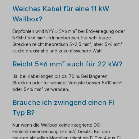
Welches Kabel für eine 11 kW
Wallbox?
Empfohlen wird NYY-J 5×6 mm² bei Erdverlegung oder
NYM-J 5×6 mm² im Innenbereich. Für sehr kurze
Strecken reicht theoretisch 5×2,5 mm², aber 5×6 mm²
ist die praxisnahe und zukunftssichere Wahl.
Reicht 5×6 mm² auch für 22 kW?
Ja, bei Kabellängen bis ca. 70 m. Bei längeren
Strecken oder für weniger Verluste besser 5×10 mm²
oder 5×16 mm² verwenden.
Brauche ich zwingend einen FI
Typ B?
Nur wenn die Wallbox keine integrierte DC-
Fehlerstromerkennung (≥ 6 mA) besitzt. Bei den
meisten aktuellen Modellen reicht ein FI Typ A aus. FI