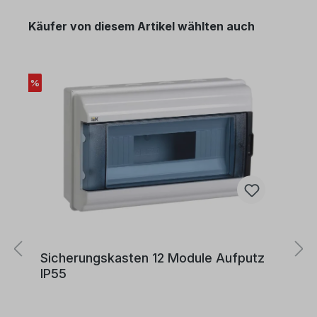
verschiedene Anwendungen geeignet:Es kann in
trockenen Räumen verwendet werden.Geeignet
Käufer von diesem Artikel wählten auch
für die Verlegung in Rohren, auf, in und unter Putz
sowie in geschlossenen Installationskanälen.Es
eignet sich zur inneren Verdrahtung von Geräten,
in Schaltanlagen und Verteilungen.Darüber hinaus
kann es geschützt in und an Leuchten verlegt
%
werden.Zulässige Betriebstemperatur:Die
zulässige Betriebstemperatur am Leiter beträgt
+70°C.
Sicherungskasten 12 Module Aufputz
IP55