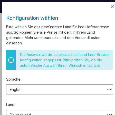
📦 Aufgrund unseres Umzugs kann es zu
Versandverzögerungen kommen.
Konfiguration wählen
Bitte wählen Sie das gewünschte Land für Ihre Lieferadresse
aus. So können Sie alle Preise mit dem in Ihrem Land
geltenden Mehrwertsteuersatz und den Versandkosten
einsehen.
Sicherungsautomaten
3-polig 10kA
Die Auswahl wurde automatisch anhand Ihrer Browser
Konfiguration angepasst. Bitte prüfen Sie, ob die
Sicherungsautomat C10 3-Polig
automatische Auswahl Ihrem Wunsch entspricht.
10kA
Sprache:
Land: