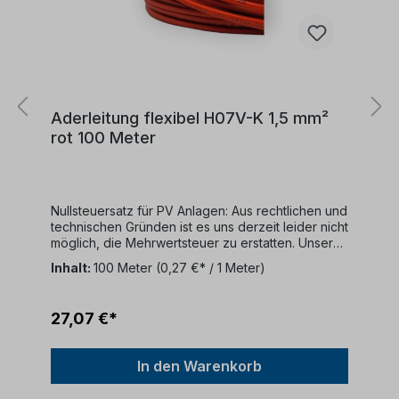
Aderleitung flexibel H07V-K 1,5 mm²
rot 100 Meter
Nullsteuersatz für PV Anlagen: Aus rechtlichen und
technischen Gründen ist es uns derzeit leider nicht
möglich, die Mehrwertsteuer zu erstatten. Unser
Unternehmen bietet keine MwSt-Rückerstattungen
Inhalt:
100 Meter
(0,27 €* / 1 Meter)
an.Kabelbeschreibung:Kabeltyp: 100 Meter
RingFarbe: rotKonformität: DIN EN 50525-2-31
(VDE 0285-525-2-31):2012-01; EN 50525-2-
27,07 €*
31:2011Nennspannung: 450/750
VKabelaufbau:Dieses Kabel verfügt über
folgende Struktur:Ein feindrähtiger
In den Warenkorb
KupferleiterPVC-
IsolierungVerwendungszweck:Dieses Kabel ist für