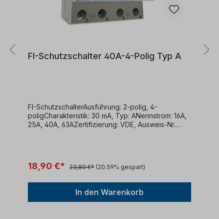
FI-Schutzschalter 40A-4-Polig Typ A
FI-SchutzschalterAusführung: 2-polig, 4-
poligCharakteristik: 30 mA, Typ: ANennstrom: 16A,
25A, 40A, 63AZertifizierung: VDE, Ausweis-Nr.
40050898DIN EN 61008-1 (VDE 0664-10):2018-03;
EN 61008-
1:2012+A1+A2+A11+A1/AC:2016+A12:2017 DIN EN
61008-2-1 (VDE 0664 Teil 11):1999-12; EN 61008-2-
18,90 €*
23,80 €*
(20.59% gespart)
1:1994+A11:1998
In den Warenkorb