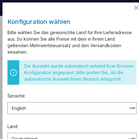
📦 Aufgrund unseres Umzugs kann es zu
Versandverzögerungen kommen.
Konfiguration wählen
Bitte wählen Sie das gewünschte Land für Ihre Lieferadresse
aus. So können Sie alle Preise mit dem in Ihrem Land
geltenden Mehrwertsteuersatz und den Versandkosten
einsehen.
Sicherungskasten
IP65
Die Auswahl wurde automatisch anhand Ihrer Browser
Konfiguration angepasst. Bitte prüfen Sie, ob die
Sicherungskasten IP65 24 Module
automatische Auswahl Ihrem Wunsch entspricht.
UV
Sprache:
Land: