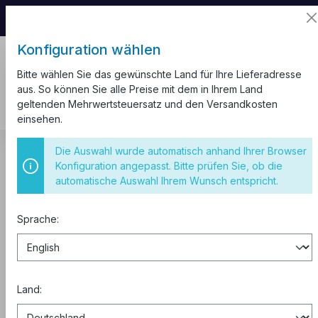
📦 Aufgrund unseres Umzugs kann es zu
Versandverzögerungen kommen.
Konfiguration wählen
Bitte wählen Sie das gewünschte Land für Ihre Lieferadresse
aus. So können Sie alle Preise mit dem in Ihrem Land
geltenden Mehrwertsteuersatz und den Versandkosten
einsehen.
Sicherungsautomaten
3-polig 10kA
Die Auswahl wurde automatisch anhand Ihrer Browser
Konfiguration angepasst. Bitte prüfen Sie, ob die
Sicherungsautomat B10 3-Polig
automatische Auswahl Ihrem Wunsch entspricht.
10kA
Sprache:
Land: