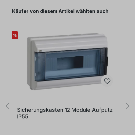
verschiedene Anwendungen geeignet:Es kann in
trockenen Räumen verwendet werden.Geeignet
Käufer von diesem Artikel wählten auch
für die Verlegung in Rohren, auf, in und unter Putz
sowie in geschlossenen Installationskanälen.Es
eignet sich zur inneren Verdrahtung von Geräten,
in Schaltanlagen und Verteilungen.Darüber hinaus
kann es geschützt in und an Leuchten verlegt
%
werden.Zulässige Betriebstemperatur:Die
zulässige Betriebstemperatur am Leiter beträgt
+70°C.
Sicherungskasten 12 Module Aufputz
IP55