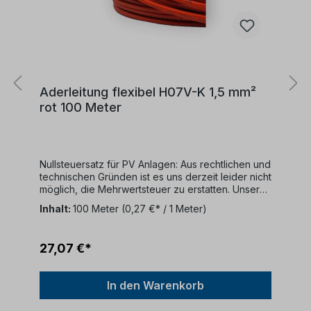
Aderleitung flexibel H07V-K 1,5 mm²
rot 100 Meter
Nullsteuersatz für PV Anlagen: Aus rechtlichen und
technischen Gründen ist es uns derzeit leider nicht
möglich, die Mehrwertsteuer zu erstatten. Unser
Unternehmen bietet keine MwSt-Rückerstattungen
Inhalt:
100 Meter
(0,27 €* / 1 Meter)
an.Kabelbeschreibung:Kabeltyp: 100 Meter
RingFarbe: rotKonformität: DIN EN 50525-2-31
(VDE 0285-525-2-31):2012-01; EN 50525-2-
27,07 €*
31:2011Nennspannung: 450/750
VKabelaufbau:Dieses Kabel verfügt über
folgende Struktur:Ein feindrähtiger
In den Warenkorb
KupferleiterPVC-
IsolierungVerwendungszweck:Dieses Kabel ist für