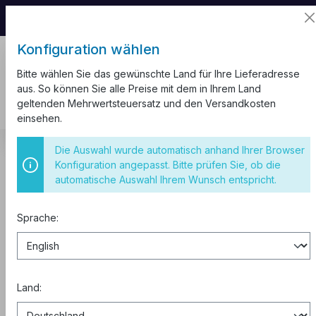
📦 Aufgrund unseres Umzugs kann es zu
Versandverzögerungen kommen.
Konfiguration wählen
Bitte wählen Sie das gewünschte Land für Ihre Lieferadresse
aus. So können Sie alle Preise mit dem in Ihrem Land
geltenden Mehrwertsteuersatz und den Versandkosten
einsehen.
Schaltschränke
Schaltschrank Stahlblech Verteilerschrank
Die Auswahl wurde automatisch anhand Ihrer Browser
Schaltschränke IP65
Konfiguration angepasst. Bitte prüfen Sie, ob die
automatische Auswahl Ihrem Wunsch entspricht.
Schaltschrank 500x400x200 mm
IP65
Sprache:
Land: