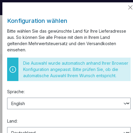
📦 Aufgrund unseres Umzugs kann es zu
Versandverzögerungen kommen.
Konfiguration wählen
Bitte wählen Sie das gewünschte Land für Ihre Lieferadresse
aus. So können Sie alle Preise mit dem in Ihrem Land
geltenden Mehrwertsteuersatz und den Versandkosten
einsehen.
Kabelkanal
Weiß
Die Auswahl wurde automatisch anhand Ihrer Browser
Konfiguration angepasst. Bitte prüfen Sie, ob die
10m Kabelkanal 100x40 Weiss VDE
automatische Auswahl Ihrem Wunsch entspricht.
mit Trennwand 10 St und
Sprache:
Klammern
Land: