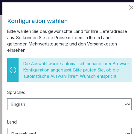
📦 Aufgrund unseres Umzugs kann es zu
Versandverzögerungen kommen.
Konfiguration wählen
Bitte wählen Sie das gewünschte Land für Ihre Lieferadresse
aus. So können Sie alle Preise mit dem in Ihrem Land
geltenden Mehrwertsteuersatz und den Versandkosten
einsehen.
Kabel und Leitungen
Aderleitung H07V-K
Die Auswahl wurde automatisch anhand Ihrer Browser
Aderendhülsen
Konfiguration angepasst. Bitte prüfen Sie, ob die
automatische Auswahl Ihrem Wunsch entspricht.
Zwillingsaderendhülsen
2x16mm²/14mm isoliert 100 Stück
Sprache:
Land: