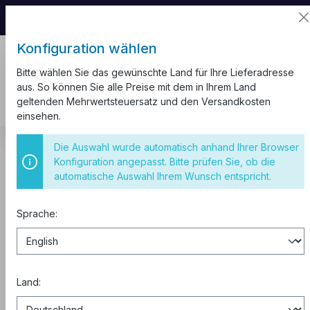
📦 Aufgrund unseres Umzugs kann es zu
Versandverzögerungen kommen.
Konfiguration wählen
Bitte wählen Sie das gewünschte Land für Ihre Lieferadresse
aus. So können Sie alle Preise mit dem in Ihrem Land
geltenden Mehrwertsteuersatz und den Versandkosten
einsehen.
Kabel und Leitungen
Steckdosenleiste
Die Auswahl wurde automatisch anhand Ihrer Browser
Konfiguration angepasst. Bitte prüfen Sie, ob die
Verlängerung 3m mit Schalter
automatische Auswahl Ihrem Wunsch entspricht.
Sprache:
Land: