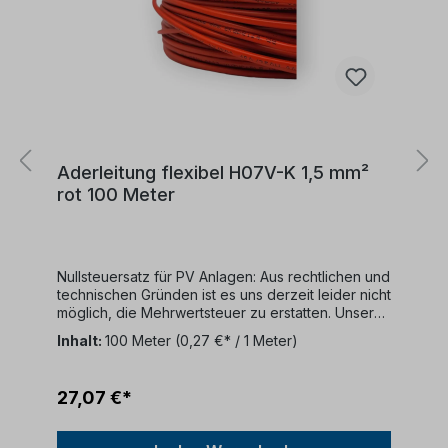
Aderleitung flexibel H07V-K 1,5 mm²
rot 100 Meter
Nullsteuersatz für PV Anlagen: Aus rechtlichen und
technischen Gründen ist es uns derzeit leider nicht
möglich, die Mehrwertsteuer zu erstatten. Unser
Unternehmen bietet keine MwSt-Rückerstattungen
Inhalt:
100 Meter
(0,27 €* / 1 Meter)
an.Kabelbeschreibung:Kabeltyp: 100 Meter
RingFarbe: rotKonformität: DIN EN 50525-2-31
(VDE 0285-525-2-31):2012-01; EN 50525-2-
27,07 €*
31:2011Nennspannung: 450/750
VKabelaufbau:Dieses Kabel verfügt über
folgende Struktur:Ein feindrähtiger