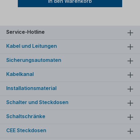
In den Warenkorb
KupferleiterPVC-
IsolierungVerwendungszweck:Dieses Kabel ist für
verschiedene Anwendungen geeignet:Es kann in
trockenen Räumen verwendet werden.Geeignet
für die Verlegung in Rohren, auf, in und unter Putz
sowie in geschlossenen Installationskanälen.Es
Service-Hotline
eignet sich zur inneren Verdrahtung von Geräten,
in Schaltanlagen und Verteilungen.Darüber hinaus
Kabel und Leitungen
kann es geschützt in und an Leuchten verlegt
werden.Zulässige Betriebstemperatur:Die
zulässige Betriebstemperatur am Leiter beträgt
Sicherungsautomaten
+70°C.
Kabelkanal
Installationsmaterial
Schalter und Steckdosen
Schaltschränke
CEE Steckdosen