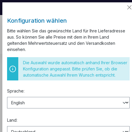
📦 Aufgrund unseres Umzugs kann es zu
Versandverzögerungen kommen.
Konfiguration wählen
Bitte wählen Sie das gewünschte Land für Ihre Lieferadresse
aus. So können Sie alle Preise mit dem in Ihrem Land
geltenden Mehrwertsteuersatz und den Versandkosten
einsehen.
Schalter und Steckdosen
Unterputz Schwarz
Die Auswahl wurde automatisch anhand Ihrer Browser
Konfiguration angepasst. Bitte prüfen Sie, ob die
Steckdose Unterputz VDE RITA
automatische Auswahl Ihrem Wunsch entspricht.
schwarz
Sprache:
Land: