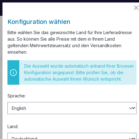
📦 Aufgrund unseres Umzugs kann es zu
Versandverzögerungen kommen.
Konfiguration wählen
Bitte wählen Sie das gewünschte Land für Ihre Lieferadresse
aus. So können Sie alle Preise mit dem in Ihrem Land
geltenden Mehrwertsteuersatz und den Versandkosten
einsehen.
Schaltschränke
Die Auswahl wurde automatisch anhand Ihrer Browser
Schaltschrank ABS Kunststoff Leergehäuse
mit Sichttür
Konfiguration angepasst. Bitte prüfen Sie, ob die
automatische Auswahl Ihrem Wunsch entspricht.
Schaltschrank ABS 500x700x250
durchsichtige Tür IP65
Sprache:
Land: