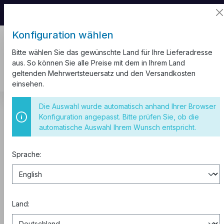
📦 Aufgrund unseres Umzugs kann es zu
Versandverzögerungen kommen.
Konfiguration wählen
Bitte wählen Sie das gewünschte Land für Ihre Lieferadresse
aus. So können Sie alle Preise mit dem in Ihrem Land
geltenden Mehrwertsteuersatz und den Versandkosten
einsehen.
Schaltschränke
Schaltschrank Stahlblech Verteilerschrank
Die Auswahl wurde automatisch anhand Ihrer Browser
UL Schaltschränke
Konfiguration angepasst. Bitte prüfen Sie, ob die
automatische Auswahl Ihrem Wunsch entspricht.
Schaltschrank 700x500x250 mm
IP65 UL
Sprache:
Land: