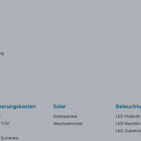
ng
herungskasten
Solar
Beleucht
0
Solarpanele
LED Flutlicht
 TÜV
Wechselrichter
LED Nachtlic
LED Zubehö
 Schwarz