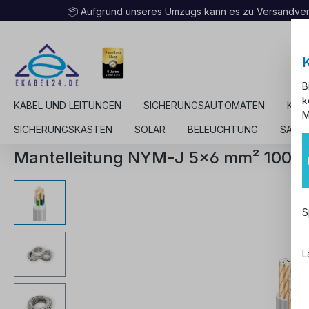
📦 Aufgrund unseres Umzugs kann es zu Versandv
B
k
KABEL UND LEITUNGEN
SICHERUNGSAUTOMATEN
KAB
M
SICHERUNGSKASTEN
SOLAR
BELEUCHTUNG
SALE
Mantelleitung NYM-J 5x6 mm² 100m
S
L