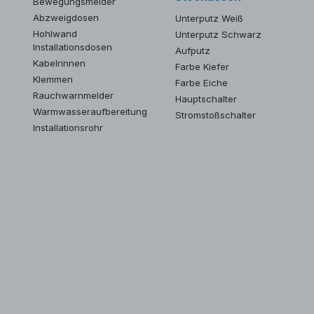
Bewegungsmelder
Abzweigdosen
Unterputz Weiß
Hohlwand
Unterputz Schwarz
Installationsdosen
Aufputz
Kabelrinnen
Farbe Kiefer
Klemmen
Farbe Eiche
Rauchwarnmelder
Hauptschalter
Warmwasseraufbereitung
Stromstoßschalter
Installationsrohr