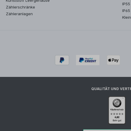
Kunststoff Leergehäuse
IP55
Zählerschränke
IP65
Zähleranlagen
Klein
QUALITÄT UND VERT