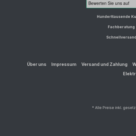
Hunderttausende K
Fachberatung
Schnellversan
Über uns
Impressum
Versand und Zahlung
W
Elekt
* Alle Preise inkl. geset