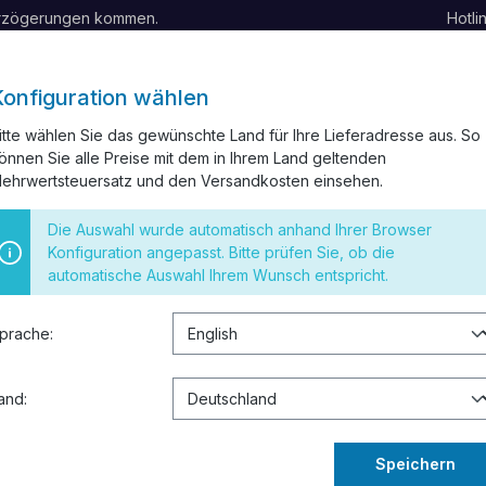
erzögerungen kommen.
Hotli
Konfiguration wählen
itte wählen Sie das gewünschte Land für Ihre Lieferadresse aus. So
önnen Sie alle Preise mit dem in Ihrem Land geltenden
ELKANAL
INSTALLATIONSMATERIAL
SCHALTER UND STECK
ehrwertsteuersatz und den Versandkosten einsehen.
 RESTPOSTEN
Die Auswahl wurde automatisch anhand Ihrer Browser
Konfiguration angepasst. Bitte prüfen Sie, ob die
automatische Auswahl Ihrem Wunsch entspricht.
449,11
prache:
Preise inkl. 
Sofort verf
and:
Speichern
Zum Merkze