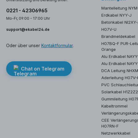
Mantelleitung NYM
0221 - 42306965
Erdkabel NYY-J
Mo-Fr, 09:00 - 17:00 Uhr
Betonkabel NI2XY-
H07V-U
support@ekabel24.de
Brandmeldekabel
H07BQ-F PUR-Leit
Oder über unser
Kontaktformular
.
Orange
Alu Erdkabel NAY
Alu Erdkabel NAYY
Chat on Telegram
DCA Leitung NHX
Aderleitung H07V-
PVC Schlauchleit
Solarkabel H1Z2Z
Gummileitung H07
Kabeltrommel
Verlängerungskab
CEE Verlängerung
H07RN-F
Netzwerkkabel