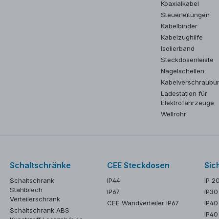
Koaxialkabel
Steuerleitungen
Kabelbinder
Kabelzughilfe
Isolierband
Steckdosenleiste
Nagelschellen
Kabelverschraubu
Ladestation für
Elektrofahrzeuge
Wellrohr
Schaltschränke
CEE Steckdosen
Sic
Schaltschrank
IP44
IP 2
Stahlblech
IP67
IP30
Verteilerschrank
CEE Wandverteiler IP67
IP40
Schaltschrank ABS
IP40