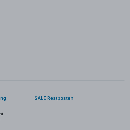
ung
SALE Restposten
ht
r