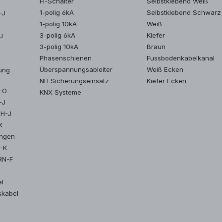
FI-Schalter
Selbstklebend Weiß
1-polig 6kA
Selbstklebend Schwarz
-J
1-polig 10kA
Weiß
3-polig 6kA
Kiefer
J
3-polig 10kA
Braun
Phasenschienen
Fussbodenkabelkanal
Überspannungsableiter
Weiß Ecken
ung
NH Sicherungseinsatz
Kiefer Ecken
Y-O
KNX Systeme
-J
MH-J
K
ungen
2-K
RN-F
el
skabel