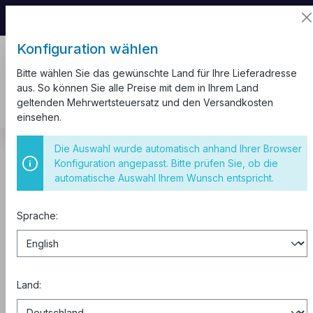
📦 Aufgrund unseres Umzugs kann es zu
Versandverzögerungen kommen.
Konfiguration wählen
Bitte wählen Sie das gewünschte Land für Ihre Lieferadresse
aus. So können Sie alle Preise mit dem in Ihrem Land
geltenden Mehrwertsteuersatz und den Versandkosten
einsehen.
Kabel und Leitungen
Aderleitung H07V-K
Die Auswahl wurde automatisch anhand Ihrer Browser
Aderendhülsen
Konfiguration angepasst. Bitte prüfen Sie, ob die
automatische Auswahl Ihrem Wunsch entspricht.
KLAUKE Stoßverbinder 16 mm² 10
Stk.
Sprache:
Land: