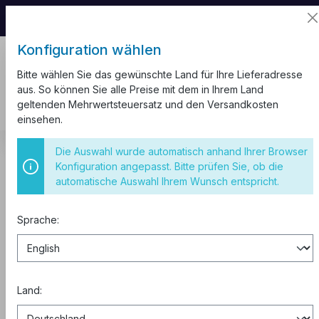
📦 Aufgrund unseres Umzugs kann es zu
Versandverzögerungen kommen.
Konfiguration wählen
Bitte wählen Sie das gewünschte Land für Ihre Lieferadresse
aus. So können Sie alle Preise mit dem in Ihrem Land
geltenden Mehrwertsteuersatz und den Versandkosten
einsehen.
CEE Steckdosen
IP67
Einbausteckdose IP67
Die Auswahl wurde automatisch anhand Ihrer Browser
Konfiguration angepasst. Bitte prüfen Sie, ob die
IP67 63A 5P 400V 6h CEE
automatische Auswahl Ihrem Wunsch entspricht.
Einbausteckdose
Sprache:
Land: