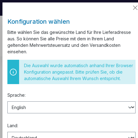
📦 Aufgrund unseres Umzugs kann es zu
Versandverzögerungen kommen.
Konfiguration wählen
Bitte wählen Sie das gewünschte Land für Ihre Lieferadresse
aus. So können Sie alle Preise mit dem in Ihrem Land
geltenden Mehrwertsteuersatz und den Versandkosten
einsehen.
CEE Steckdosen
IP44
CEE Stecker IP44
Die Auswahl wurde automatisch anhand Ihrer Browser
Konfiguration angepasst. Bitte prüfen Sie, ob die
IP44 32A 3P 230V 6h CEE Stecker
automatische Auswahl Ihrem Wunsch entspricht.
Sprache:
Land: