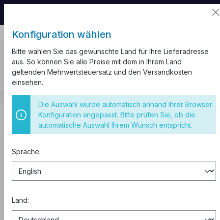
📦 Aufgrund unseres Umzugs kann es zu
Versandverzögerungen kommen.
Konfiguration wählen
Bitte wählen Sie das gewünschte Land für Ihre Lieferadresse
aus. So können Sie alle Preise mit dem in Ihrem Land
geltenden Mehrwertsteuersatz und den Versandkosten
einsehen.
CEE Steckdosen
IP44
Wandstecker IP44
Die Auswahl wurde automatisch anhand Ihrer Browser
Konfiguration angepasst. Bitte prüfen Sie, ob die
IP44 16A 5P 400V 6h CEE
automatische Auswahl Ihrem Wunsch entspricht.
Wandstecker
Sprache:
Land: