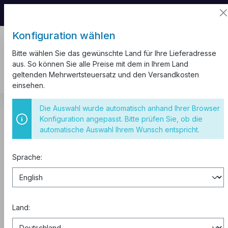
📦 Aufgrund unseres Umzugs kann es zu
Versandverzögerungen kommen.
Konfiguration wählen
Bitte wählen Sie das gewünschte Land für Ihre Lieferadresse
aus. So können Sie alle Preise mit dem in Ihrem Land
geltenden Mehrwertsteuersatz und den Versandkosten
einsehen.
Schaltschränke
Zähleranlagen
Die Auswahl wurde automatisch anhand Ihrer Browser
Konfiguration angepasst. Bitte prüfen Sie, ob die
HAGER ZB33W Zählerschrank
automatische Auswahl Ihrem Wunsch entspricht.
univ.Z IP54
Sprache:
Land: