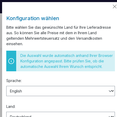
📦 Aufgrund unseres Umzugs kann es zu
Versandverzögerungen kommen.
Konfiguration wählen
Bitte wählen Sie das gewünschte Land für Ihre Lieferadresse
aus. So können Sie alle Preise mit dem in Ihrem Land
geltenden Mehrwertsteuersatz und den Versandkosten
einsehen.
Schaltschränke
Zähleranlagen
Die Auswahl wurde automatisch anhand Ihrer Browser
Konfiguration angepasst. Bitte prüfen Sie, ob die
HAGER ZB33S Zählerschrank
automatische Auswahl Ihrem Wunsch entspricht.
univ.Z IP44
Sprache:
Land: