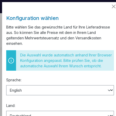
📦 Aufgrund unseres Umzugs kann es zu
Versandverzögerungen kommen.
Konfiguration wählen
Bitte wählen Sie das gewünschte Land für Ihre Lieferadresse
aus. So können Sie alle Preise mit dem in Ihrem Land
geltenden Mehrwertsteuersatz und den Versandkosten
einsehen.
Kabel und Leitungen
Gummileitung H07RN-F
Die Auswahl wurde automatisch anhand Ihrer Browser
Gummileitung H07RN-F 2,5 mm²
Konfiguration angepasst. Bitte prüfen Sie, ob die
automatische Auswahl Ihrem Wunsch entspricht.
Gummischlauchleitung H07RN-F
5G2,5 schwarz Trommel 500 m
Sprache:
Land: