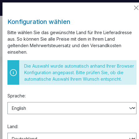
📦 Aufgrund unseres Umzugs kann es zu
Versandverzögerungen kommen.
Konfiguration wählen
Bitte wählen Sie das gewünschte Land für Ihre Lieferadresse
aus. So können Sie alle Preise mit dem in Ihrem Land
geltenden Mehrwertsteuersatz und den Versandkosten
einsehen.
Kabel und Leitungen
Gummileitung H07RN-F
Die Auswahl wurde automatisch anhand Ihrer Browser
Konfiguration angepasst. Bitte prüfen Sie, ob die
Gummischlauchleitung H07RN-F
automatische Auswahl Ihrem Wunsch entspricht.
3G1,5 schwarz Trommel 500 m
Sprache:
Land: