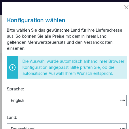
📦 Aufgrund unseres Umzugs kann es zu
Versandverzögerungen kommen.
Konfiguration wählen
Bitte wählen Sie das gewünschte Land für Ihre Lieferadresse
aus. So können Sie alle Preise mit dem in Ihrem Land
geltenden Mehrwertsteuersatz und den Versandkosten
einsehen.
Sicherungsautomaten
FI-Schalter
Typ B
Die Auswahl wurde automatisch anhand Ihrer Browser
Konfiguration angepasst. Bitte prüfen Sie, ob die
FI Fehlerstromschutzschalter RCD
automatische Auswahl Ihrem Wunsch entspricht.
Typ B 63A 30mA
Sprache:
Land: