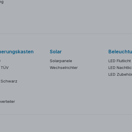
ng
herungskasten
Solar
Beleucht
0
Solarpanele
LED Flutlicht
 TÜV
Wechselrichter
LED Nachtlic
LED Zubehö
 Schwarz
verteiler