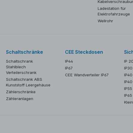
Kabelverschraubu
Ladestation für
Elektrofahrzeuge
Wellrohr
Schaltschränke
CEE Steckdosen
Sic
Schaltschrank
IP44
IP 2
Stahlblech
IP67
IP30
Verteilerschrank
CEE Wandverteiler IP67
IP40
Schaltschrank ABS
IP40
Kunststoff Leergehäuse
IP55
Zählerschränke
IP65
Zähleranlagen
Klein