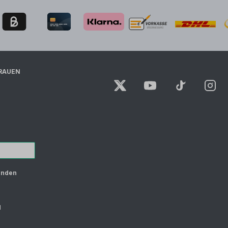
RAUEN
unden
d