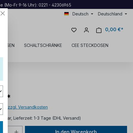
ne (Mo-Fr 9-16 Uhr): 0221 - 42306965
Deutsch
Deutschland
0,00 €*
KDOSEN
SCHALTSCHRÄNKE
CEE STECKDOSEN
 €*
MwSt. zzgl. Versandkosten
ügbar, Lieferzeit: 1-3 Tage (DHL Versand)
In den Warenkorb