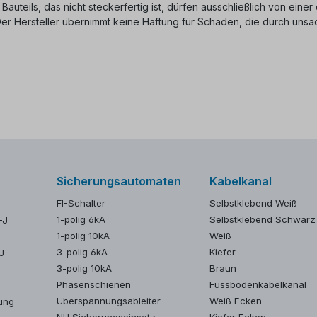
 Bauteils, das nicht steckerfertig ist, dürfen ausschließlich von ein
 Der Hersteller übernimmt keine Haftung für Schäden, die durch u
Sicherungsautomaten
Kabelkanal
FI-Schalter
Selbstklebend Weiß
1-polig 6kA
Selbstklebend Schwarz
-J
1-polig 10kA
Weiß
3-polig 6kA
Kiefer
J
3-polig 10kA
Braun
Phasenschienen
Fussbodenkabelkanal
Überspannungsableiter
Weiß Ecken
ung
NH Sicherungseinsatz
Kiefer Ecken