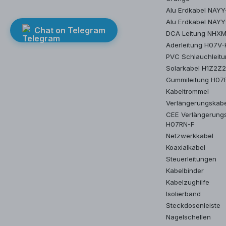
Alu Erdkabel NAY
Alu Erdkabel NAYY
Chat on Telegram
DCA Leitung NHX
Aderleitung H07V-
PVC Schlauchleit
Solarkabel H1Z2Z
Gummileitung H07
Kabeltrommel
Verlängerungskab
CEE Verlängerung
H07RN-F
Netzwerkkabel
Koaxialkabel
Steuerleitungen
Kabelbinder
Kabelzughilfe
Isolierband
Steckdosenleiste
Nagelschellen