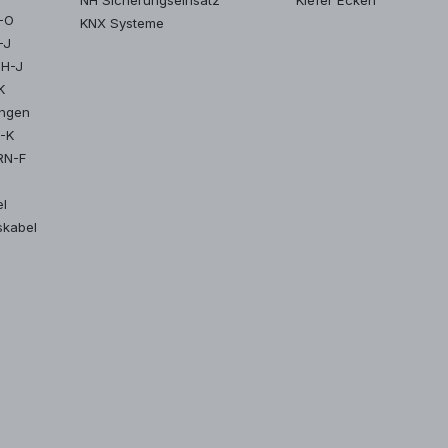
Y-O
KNX Systeme
-J
MH-J
K
ungen
2-K
RN-F
el
skabel