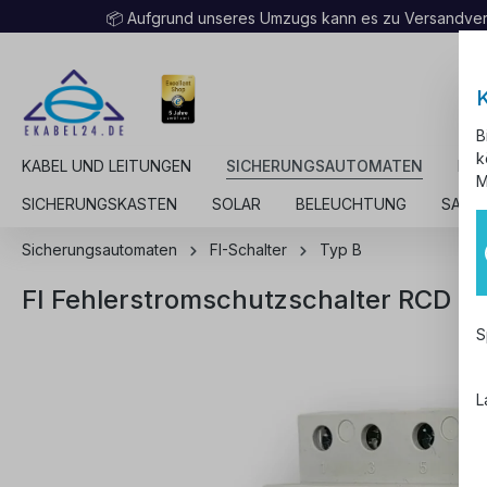
📦 Aufgrund unseres Umzugs kann es zu Versandv
B
k
KABEL UND LEITUNGEN
SICHERUNGSAUTOMATEN
KAB
M
SICHERUNGSKASTEN
SOLAR
BELEUCHTUNG
SALE
Sicherungsautomaten
FI-Schalter
Typ B
FI Fehlerstromschutzschalter RCD 
S
L