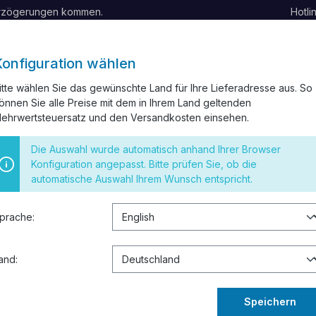
erzögerungen kommen.
Hotli
Konfiguration wählen
itte wählen Sie das gewünschte Land für Ihre Lieferadresse aus. So
önnen Sie alle Preise mit dem in Ihrem Land geltenden
ELKANAL
INSTALLATIONSMATERIAL
SCHALTER UND STEC
ehrwertsteuersatz und den Versandkosten einsehen.
 RESTPOSTEN
Die Auswahl wurde automatisch anhand Ihrer Browser
Konfiguration angepasst. Bitte prüfen Sie, ob die
automatische Auswahl Ihrem Wunsch entspricht.
Typ B 63A 300mA
prache:
129,90
Preise inkl. 
and:
Sofort verf
Speichern