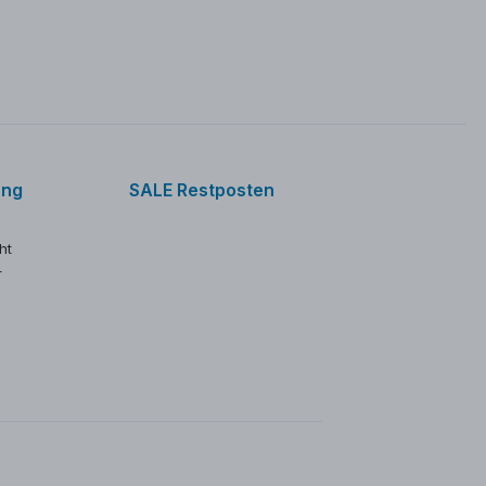
ung
SALE Restposten
ht
r