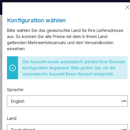
📦 Aufgrund unseres Umzugs kann es zu
Versandverzögerungen kommen.
Konfiguration wählen
Bitte wählen Sie das gewünschte Land für Ihre Lieferadresse
aus. So können Sie alle Preise mit dem in Ihrem Land
geltenden Mehrwertsteuersatz und den Versandkosten
einsehen.
Kabelkanal
Weiß Ecken
Innenecke
Die Auswahl wurde automatisch anhand Ihrer Browser
Konfiguration angepasst. Bitte prüfen Sie, ob die
Eckverbinder 80x60 Innenecke
automatische Auswahl Ihrem Wunsch entspricht.
Sprache:
Land: