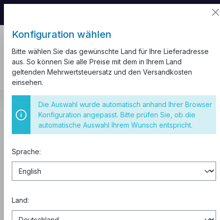
📦 Aufgrund unseres Umzugs kann es zu
Versandverzögerungen kommen.
Konfiguration wählen
Bitte wählen Sie das gewünschte Land für Ihre Lieferadresse
aus. So können Sie alle Preise mit dem in Ihrem Land
geltenden Mehrwertsteuersatz und den Versandkosten
einsehen.
Kabelkanal
Weiß Ecken
Innenecke
Die Auswahl wurde automatisch anhand Ihrer Browser
Konfiguration angepasst. Bitte prüfen Sie, ob die
Eckverbinder 20x12 Innenecke
automatische Auswahl Ihrem Wunsch entspricht.
Sprache:
Land: