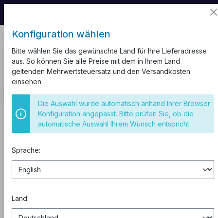
📦 Aufgrund unseres Umzugs kann es zu
Versandverzögerungen kommen.
Konfiguration wählen
Bitte wählen Sie das gewünschte Land für Ihre Lieferadresse
aus. So können Sie alle Preise mit dem in Ihrem Land
geltenden Mehrwertsteuersatz und den Versandkosten
einsehen.
Kabelkanal
Weiß Ecken
Die Auswahl wurde automatisch anhand Ihrer Browser
Konfiguration angepasst. Bitte prüfen Sie, ob die
Eckverbinder 20x12 Außenecke
automatische Auswahl Ihrem Wunsch entspricht.
Sprache:
Land: