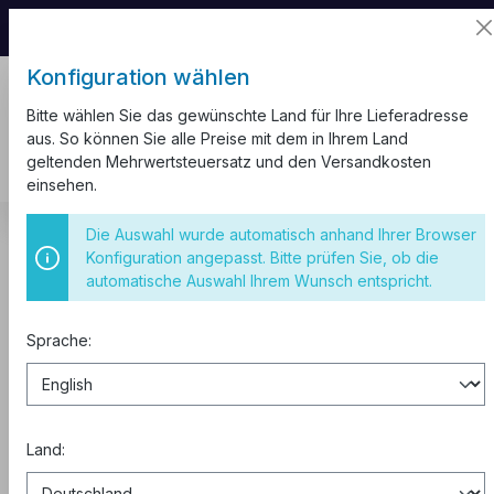
📦 Aufgrund unseres Umzugs kann es zu
Versandverzögerungen kommen.
Konfiguration wählen
Bitte wählen Sie das gewünschte Land für Ihre Lieferadresse
aus. So können Sie alle Preise mit dem in Ihrem Land
geltenden Mehrwertsteuersatz und den Versandkosten
einsehen.
Kabel und Leitungen
Ladestation für Elektrofahrzeuge
Die Auswahl wurde automatisch anhand Ihrer Browser
Konfiguration angepasst. Bitte prüfen Sie, ob die
EASEE U-Hook Black Halterung für
automatische Auswahl Ihrem Wunsch entspricht.
ein Ladekabel schwarz
Sprache:
Land: