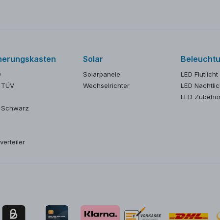
herungskasten
Solar
Beleucht
0
Solarpanele
LED Flutlicht
 TÜV
Wechselrichter
LED Nachtlic
LED Zubehö
 Schwarz
verteiler