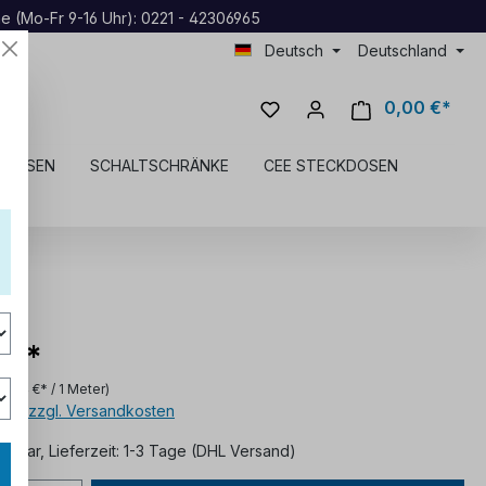
ne (Mo-Fr 9-16 Uhr): 0221 - 42306965
Deutsch
Deutschland
0,00 €*
KDOSEN
SCHALTSCHRÄNKE
CEE STECKDOSEN
 €*
r
(7,14 €* / 1 Meter)
MwSt. zzgl. Versandkosten
ügbar, Lieferzeit: 1-3 Tage (DHL Versand)