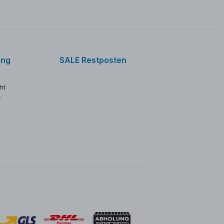
ung
SALE Restposten
ht
r