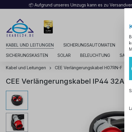
📦 Aufgrund unseres Umzugs kann es zu Versandv
B
k
KABEL UND LEITUNGEN
SICHERUNGSAUTOMATEN
KA
M
SICHERUNGSKASTEN
SOLAR
BELEUCHTUNG
SALE
Kabel und Leitungen
CEE Verlängerungskabel H07RN-F
CEE Verlängerungskabel IP44 32A 
S
L