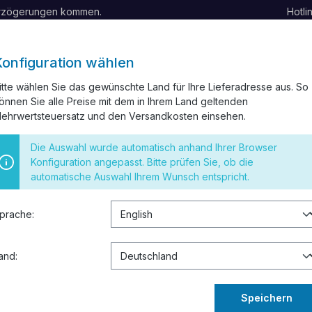
erzögerungen kommen.
Hotli
Konfiguration wählen
itte wählen Sie das gewünschte Land für Ihre Lieferadresse aus. So
önnen Sie alle Preise mit dem in Ihrem Land geltenden
BELKANAL
INSTALLATIONSMATERIAL
SCHALTER UND STEC
ehrwertsteuersatz und den Versandkosten einsehen.
 RESTPOSTEN
Die Auswahl wurde automatisch anhand Ihrer Browser
Konfiguration angepasst. Bitte prüfen Sie, ob die
automatische Auswahl Ihrem Wunsch entspricht.
ohne Phasenwender 5x6 25m
prache:
178,50
Inhalt:
25 Mete
and:
Preise inkl. 
Sofort verf
Speichern