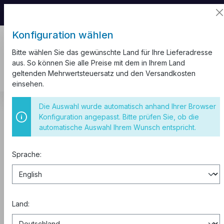
📦 Aufgrund unseres Umzugs kann es zu
Versandverzögerungen kommen.
Konfiguration wählen
Bitte wählen Sie das gewünschte Land für Ihre Lieferadresse
aus. So können Sie alle Preise mit dem in Ihrem Land
geltenden Mehrwertsteuersatz und den Versandkosten
einsehen.
Kabel und Leitungen
CEE Verlängerungskabel H07RN-F
Die Auswahl wurde automatisch anhand Ihrer Browser
Konfiguration angepasst. Bitte prüfen Sie, ob die
CEE Verlängerungskabel IP44 16A
automatische Auswahl Ihrem Wunsch entspricht.
mit Phasenwender 5x1,5 25m
Sprache:
Land: