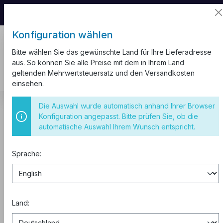
📦 Aufgrund unseres Umzugs kann es zu
Versandverzögerungen kommen.
Konfiguration wählen
Bitte wählen Sie das gewünschte Land für Ihre Lieferadresse
aus. So können Sie alle Preise mit dem in Ihrem Land
geltenden Mehrwertsteuersatz und den Versandkosten
einsehen.
Kabel und Leitungen
H07V-U
Die Auswahl wurde automatisch anhand Ihrer Browser
Konfiguration angepasst. Bitte prüfen Sie, ob die
Aderleitung starr H07V-U 16 mm²
automatische Auswahl Ihrem Wunsch entspricht.
grün gelb 100 Meter
Sprache:
Land: