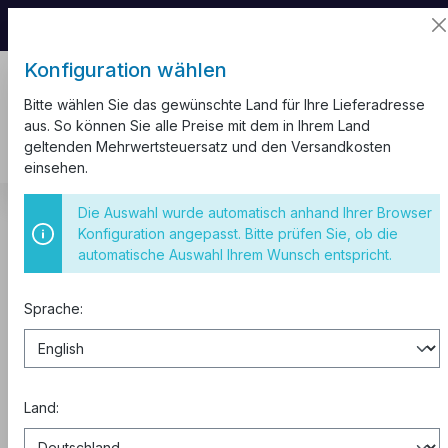
📦 Aufgrund unseres Umzugs kann es zu
Versandverzögerungen kommen.
Konfiguration wählen
Bitte wählen Sie das gewünschte Land für Ihre Lieferadresse
aus. So können Sie alle Preise mit dem in Ihrem Land
geltenden Mehrwertsteuersatz und den Versandkosten
einsehen.
Kabel und Leitungen
H07V-U
Die Auswahl wurde automatisch anhand Ihrer Browser
Konfiguration angepasst. Bitte prüfen Sie, ob die
Aderleitung starr H07V-U 1,5 mm²
automatische Auswahl Ihrem Wunsch entspricht.
violett 100 Meter
Sprache:
Land: