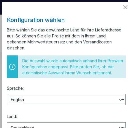
📦 Aufgrund unseres Umzugs kann es zu
Versandverzögerungen kommen.
Konfiguration wählen
Bitte wählen Sie das gewünschte Land für Ihre Lieferadresse
aus. So können Sie alle Preise mit dem in Ihrem Land
geltenden Mehrwertsteuersatz und den Versandkosten
einsehen.
Kabel und Leitungen
Aderleitung H07V-K
Die Auswahl wurde automatisch anhand Ihrer Browser
Aderleitung H07V-K 10 mm²
Konfiguration angepasst. Bitte prüfen Sie, ob die
automatische Auswahl Ihrem Wunsch entspricht.
Aderleitung flexibel H07V-K 10
mm² grün gelb Trommel 500m
Sprache:
Land: