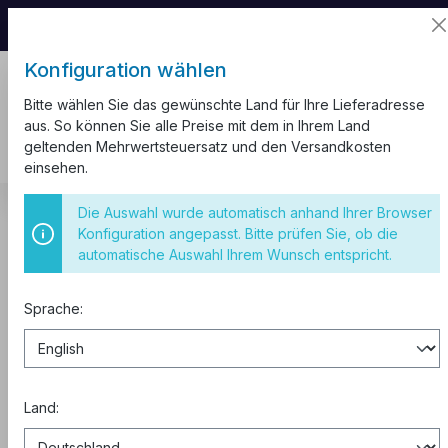
📦 Aufgrund unseres Umzugs kann es zu
Versandverzögerungen kommen.
Konfiguration wählen
Bitte wählen Sie das gewünschte Land für Ihre Lieferadresse
aus. So können Sie alle Preise mit dem in Ihrem Land
geltenden Mehrwertsteuersatz und den Versandkosten
einsehen.
Kabel und Leitungen
Aderleitung H07V-K
Die Auswahl wurde automatisch anhand Ihrer Browser
Aderendhülsen
Konfiguration angepasst. Bitte prüfen Sie, ob die
automatische Auswahl Ihrem Wunsch entspricht.
Aderendhülse 2,5 mm²/10mm
verzinnt 100 Stück
Sprache:
Land: