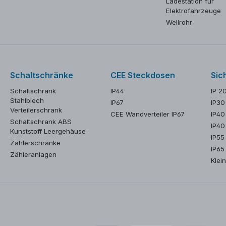
Ladestation für
Elektrofahrzeuge
Wellrohr
Schaltschränke
CEE Steckdosen
Sic
Schaltschrank
IP44
IP 2
Stahlblech
IP67
IP30
Verteilerschrank
CEE Wandverteiler IP67
IP40
Schaltschrank ABS
IP40
Kunststoff Leergehäuse
IP55
Zählerschränke
IP65
Zähleranlagen
Klein