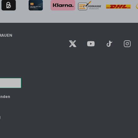
RAUEN
unden
d