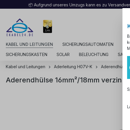
📦 Aufgrund unseres Umzugs kann es zu Versandv
B
k
KABEL UND LEITUNGEN
SICHERUNGSAUTOMATEN
KA
M
SICHERUNGSKASTEN
SOLAR
BELEUCHTUNG
SALE
Kabel und Leitungen
Aderleitung H07V-K
Aderendhülse
Aderendhülse 16mm²/18mm verzinnt 
S
L