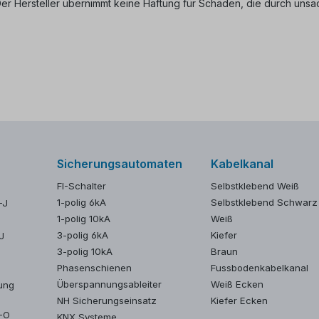
 Der Hersteller übernimmt keine Haftung für Schäden, die durch u
Sicherungsautomaten
Kabelkanal
FI-Schalter
Selbstklebend Weiß
1-polig 6kA
Selbstklebend Schwarz
-J
1-polig 10kA
Weiß
3-polig 6kA
Kiefer
J
3-polig 10kA
Braun
Phasenschienen
Fussbodenkabelkanal
Überspannungsableiter
Weiß Ecken
ung
NH Sicherungseinsatz
Kiefer Ecken
Y-O
KNX Systeme