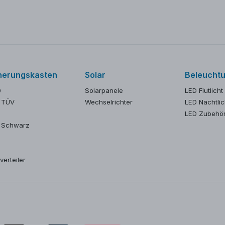
herungskasten
Solar
Beleucht
0
Solarpanele
LED Flutlicht
 TÜV
Wechselrichter
LED Nachtlic
LED Zubehö
 Schwarz
verteiler