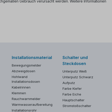
nsachgemäßen Gebrauch verursacht werden. Weitere Informationen
Installationsmaterial
Schalter und
Steckdosen
Bewegungsmelder
Abzweigdosen
Unterputz Weiß
Hohlwand
Unterputz Schwarz
Installationsdosen
Aufputz
Kabelrinnen
Farbe Kiefer
Klemmen
Farbe Eiche
Rauchwarnmelder
Hauptschalter
Warmwasseraufbereitung
Stromstoßschalter
Installationsrohr