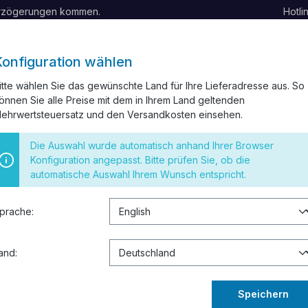
erzögerungen kommen.
Hotli
Konfiguration wählen
itte wählen Sie das gewünschte Land für Ihre Lieferadresse aus. So
önnen Sie alle Preise mit dem in Ihrem Land geltenden
BELKANAL
INSTALLATIONSMATERIAL
SCHALTER UND STEC
ehrwertsteuersatz und den Versandkosten einsehen.
 RESTPOSTEN
Die Auswahl wurde automatisch anhand Ihrer Browser
n
Konfiguration angepasst. Bitte prüfen Sie, ob die
automatische Auswahl Ihrem Wunsch entspricht.
10 Stück
prache:
4,69 €
Preise inkl. 
and:
Sofort verf
Speichern