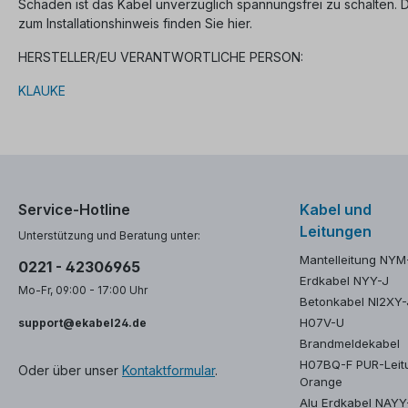
Schäden ist das Kabel unverzüglich spannungsfrei zu schalten.
zum Installationshinweis finden Sie hier.
HERSTELLER/EU VERANTWORTLICHE PERSON:
KLAUKE
Service-Hotline
Kabel und
Leitungen
Unterstützung und Beratung unter:
Mantelleitung NYM
0221 - 42306965
Erdkabel NYY-J
Mo-Fr, 09:00 - 17:00 Uhr
Betonkabel NI2XY-
H07V-U
support@ekabel24.de
Brandmeldekabel
H07BQ-F PUR-Leit
Oder über unser
Kontaktformular
.
Orange
Alu Erdkabel NAY