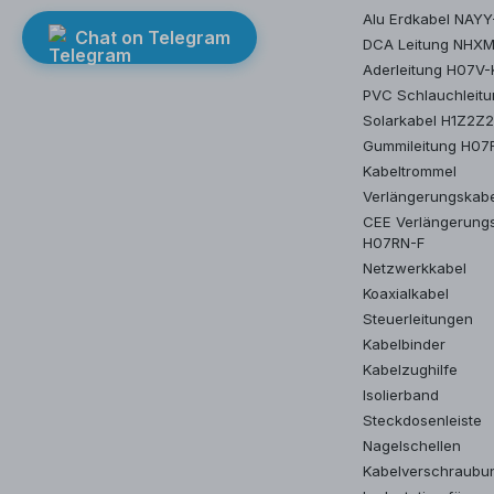
Alu Erdkabel NAYY
Chat on Telegram
DCA Leitung NHX
Aderleitung H07V-
PVC Schlauchleit
Solarkabel H1Z2Z
Gummileitung H07
Kabeltrommel
Verlängerungskab
CEE Verlängerung
H07RN-F
Netzwerkkabel
Koaxialkabel
Steuerleitungen
Kabelbinder
Kabelzughilfe
Isolierband
Steckdosenleiste
Nagelschellen
Kabelverschraubu