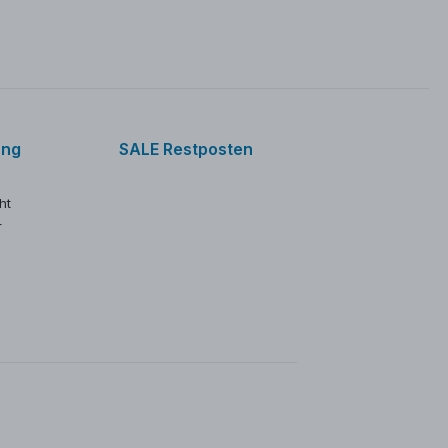
ung
SALE Restposten
ht
r