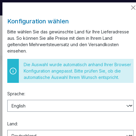
📦 Aufgrund unseres Umzugs kann es zu
Versandverzögerungen kommen.
Konfiguration wählen
Bitte wählen Sie das gewünschte Land für Ihre Lieferadresse
aus. So können Sie alle Preise mit dem in Ihrem Land
geltenden Mehrwertsteuersatz und den Versandkosten
einsehen.
Sicherungskasten
IP55
Die Auswahl wurde automatisch anhand Ihrer Browser
Konfiguration angepasst. Bitte prüfen Sie, ob die
Sicherungskasten 24 Module
automatische Auswahl Ihrem Wunsch entspricht.
Aufputz IP55
Sprache:
Land: