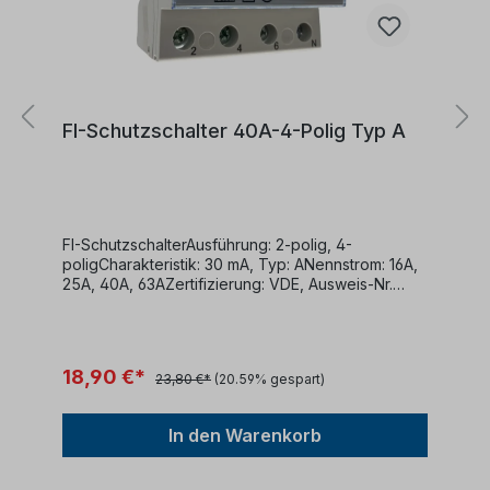
FI-Schutzschalter 40A-4-Polig Typ A
FI-SchutzschalterAusführung: 2-polig, 4-
poligCharakteristik: 30 mA, Typ: ANennstrom: 16A,
25A, 40A, 63AZertifizierung: VDE, Ausweis-Nr.
40050898DIN EN 61008-1 (VDE 0664-10):2018-03;
EN 61008-
1:2012+A1+A2+A11+A1/AC:2016+A12:2017 DIN EN
61008-2-1 (VDE 0664 Teil 11):1999-12; EN 61008-2-
18,90 €*
23,80 €*
(20.59% gespart)
1:1994+A11:1998
In den Warenkorb