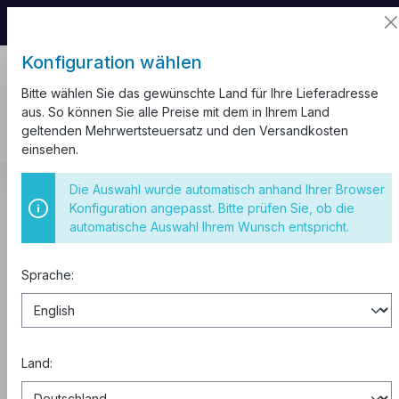
📦 Aufgrund unseres Umzugs kann es zu
Versandverzögerungen kommen.
Konfiguration wählen
Bitte wählen Sie das gewünschte Land für Ihre Lieferadresse
aus. So können Sie alle Preise mit dem in Ihrem Land
geltenden Mehrwertsteuersatz und den Versandkosten
einsehen.
Sicherungskasten
IP40 Schwarz
Die Auswahl wurde automatisch anhand Ihrer Browser
Konfiguration angepasst. Bitte prüfen Sie, ob die
Sicherungskasten 4 Module
automatische Auswahl Ihrem Wunsch entspricht.
Aufputz IP41 Schwarz
Sprache:
Land: