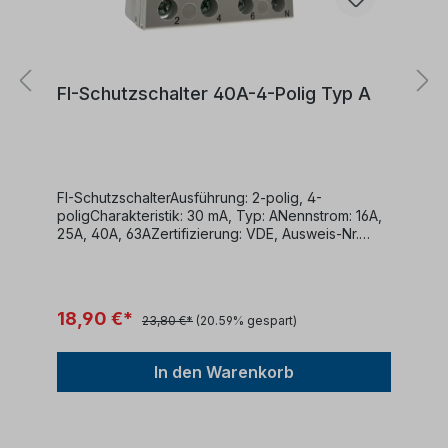
FI-Schutzschalter 40A-4-Polig Typ A
FI-SchutzschalterAusführung: 2-polig, 4-
poligCharakteristik: 30 mA, Typ: ANennstrom: 16A,
25A, 40A, 63AZertifizierung: VDE, Ausweis-Nr.
40050898DIN EN 61008-1 (VDE 0664-10):2018-03;
EN 61008-
1:2012+A1+A2+A11+A1/AC:2016+A12:2017 DIN EN
61008-2-1 (VDE 0664 Teil 11):1999-12; EN 61008-2-
18,90 €*
23,80 €*
(20.59% gespart)
1:1994+A11:1998
In den Warenkorb