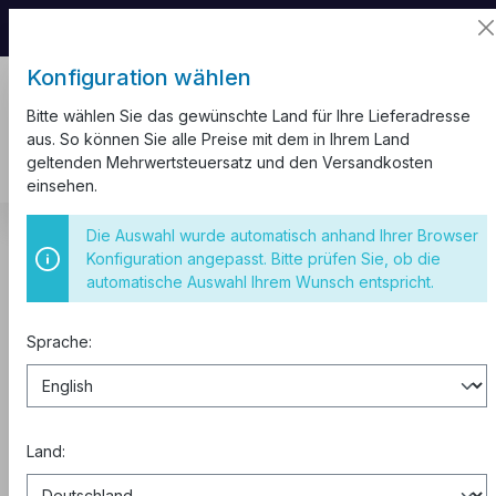
📦 Aufgrund unseres Umzugs kann es zu
Versandverzögerungen kommen.
Konfiguration wählen
Bitte wählen Sie das gewünschte Land für Ihre Lieferadresse
aus. So können Sie alle Preise mit dem in Ihrem Land
geltenden Mehrwertsteuersatz und den Versandkosten
einsehen.
Schalter und Steckdosen
Unterputz Weiß
Die Auswahl wurde automatisch anhand Ihrer Browser
Konfiguration angepasst. Bitte prüfen Sie, ob die
Taster Rollladen Unterputz VDE
automatische Auswahl Ihrem Wunsch entspricht.
RITA Weiß
Sprache:
Land: