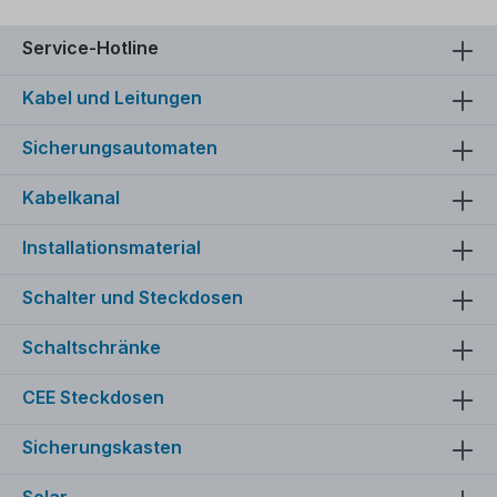
trockenen Räumen verwendet werden.Geeignet
für die Verlegung in Rohren, auf, in und unter Putz
sowie in geschlossenen Installationskanälen.Es
Service-Hotline
eignet sich zur inneren Verdrahtung von Geräten,
in Schaltanlagen und Verteilungen.Darüber hinaus
Kabel und Leitungen
kann es geschützt in und an Leuchten verlegt
werden.Zulässige Betriebstemperatur:Die
zulässige Betriebstemperatur am Leiter beträgt
Sicherungsautomaten
+70°C.
Kabelkanal
Installationsmaterial
Schalter und Steckdosen
Schaltschränke
CEE Steckdosen
Sicherungskasten
Solar