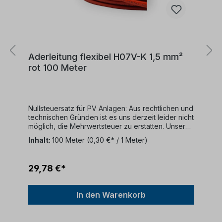
Aderleitung flexibel H07V-K 1,5 mm²
rot 100 Meter
Nullsteuersatz für PV Anlagen: Aus rechtlichen und
technischen Gründen ist es uns derzeit leider nicht
möglich, die Mehrwertsteuer zu erstatten. Unser
Unternehmen bietet keine MwSt-Rückerstattungen
Inhalt:
100 Meter
(0,30 €* / 1 Meter)
an.Kabelbeschreibung:Kabeltyp: 100 Meter
RingFarbe: rotKonformität: DIN EN 50525-2-31
(VDE 0285-525-2-31):2012-01; EN 50525-2-
29,78 €*
31:2011Nennspannung: 450/750
VKabelaufbau:Dieses Kabel verfügt über
folgende Struktur:Ein feindrähtiger
In den Warenkorb
KupferleiterPVC-
IsolierungVerwendungszweck:Dieses Kabel ist für
verschiedene Anwendungen geeignet:Es kann in