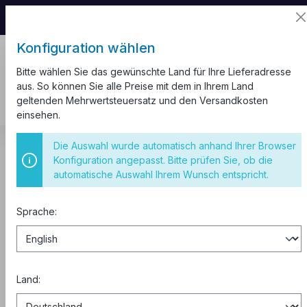
📦 Aufgrund unseres Umzugs kann es zu
Versandverzögerungen kommen.
Konfiguration wählen
Bitte wählen Sie das gewünschte Land für Ihre Lieferadresse
aus. So können Sie alle Preise mit dem in Ihrem Land
geltenden Mehrwertsteuersatz und den Versandkosten
einsehen.
Schalter und Steckdosen
Hauptschalter
3-polig
Die Auswahl wurde automatisch anhand Ihrer Browser
Konfiguration angepasst. Bitte prüfen Sie, ob die
Hauptschalter 80A 3-polig VDE
automatische Auswahl Ihrem Wunsch entspricht.
Sprache:
Land: